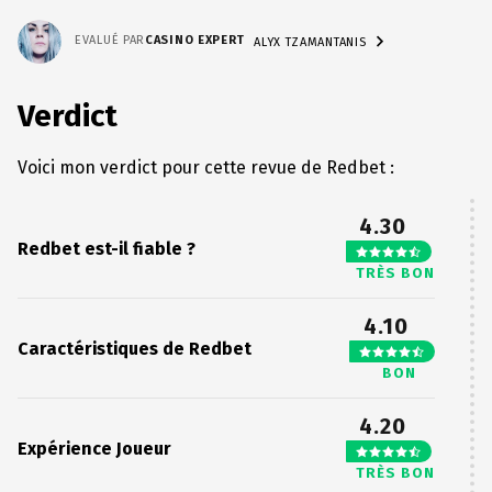
EVALUÉ PAR
CASINO EXPERT
ALYX TZAMANTANIS
Verdict
Voici mon verdict pour cette revue de Redbet :
4.30
Redbet est-il fiable ?
TRÈS BON
4.10
Caractéristiques de Redbet
BON
4.20
Expérience Joueur
TRÈS BON