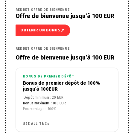
REDBET OFFRE DE BIENVENUE
Offre de bienvenue jusqu’à 100 EUR
OBTENIR UN BONUS
REDBET OFFRE DE BIENVENUE
Offre de bienvenue jusqu’à 100 EUR
BONUS DE PREMIER DÉPÔT
Bonus de premier dépôt de 100%
jusqu’à 100EUR
Dépôt minimum : 20 EUR
Bonus maximum : 100 EUR
Pourcentage : 100%
Fonctionne avec : Jeux de casino
Game/Product Restrictions : Blackjack,
+2
SEE ALL T&Cs
Roulette
More
Wagering Requirements : 35x