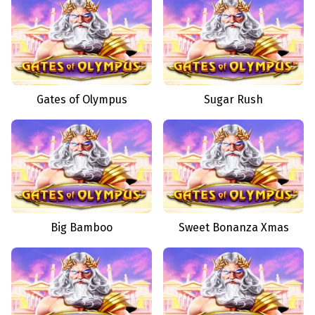
Gates of Olympus
Sugar Rush
Big Bamboo
Sweet Bonanza Xmas