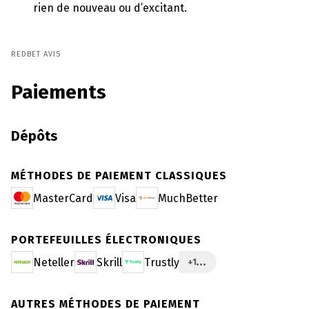
rien de nouveau ou d’excitant.
REDBET AVIS
Paiements
Dépôts
MÉTHODES DE PAIEMENT CLASSIQUES
MasterCard
Visa
MuchBetter
PORTEFEUILLES ÉLECTRONIQUES
Neteller
Skrill
Trustly
+1
AUTRES MÉTHODES DE PAIEMENT