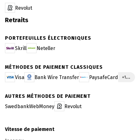
Revolut
Retraits
PORTEFEUILLES ÉLECTRONIQUES
Skrill
Neteller
MÉTHODES DE PAIEMENT CLASSIQUES
Visa
Bank Wire Transfer
PaysafeCard
+1
AUTRES MÉTHODES DE PAIEMENT
Swedbank
WebMoney
Revolut
Vitesse de paiement