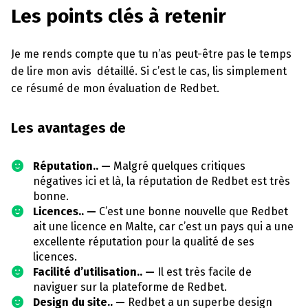
Les points clés à retenir
Je me rends compte que tu n’as peut-être pas le temps
de lire mon avis détaillé. Si c’est le cas, lis simplement
ce résumé de mon évaluation de Redbet.
Les avantages de
Réputation.. —
Malgré quelques critiques
négatives ici et là, la réputation de Redbet est très
bonne.
Licences.. —
C’est une bonne nouvelle que Redbet
ait une licence en Malte, car c’est un pays qui a une
excellente réputation pour la qualité de ses
licences.
Facilité d’utilisation.. —
Il est très facile de
naviguer sur la plateforme de Redbet.
Design du site.. —
Redbet a un superbe design