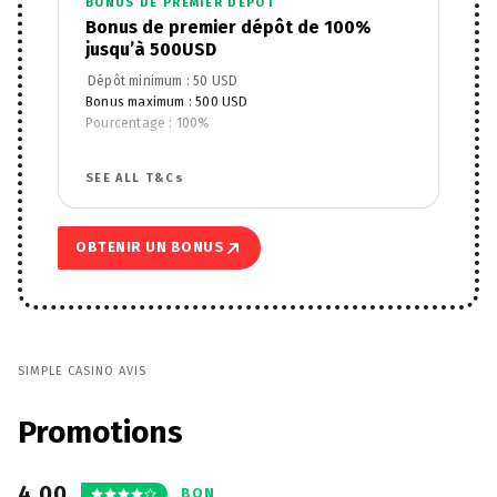
BONUS DE PREMIER DÉPÔT
Bonus de premier dépôt de 100%
jusqu’à 500USD
Dépôt minimum : 50 USD
Bonus maximum : 500 USD
Pourcentage : 100%
Fonctionne avec : Jeux de casino
Wagering Requirements : 40x
SEE ALL T&Cs
OBTENIR UN BONUS
SIMPLE CASINO AVIS
Promotions
4.00
BON