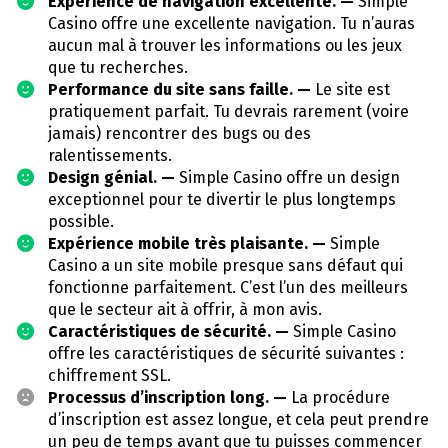
Expérience de navigation excellente. —
Simple
Casino offre une excellente navigation. Tu n’auras
aucun mal à trouver les informations ou les jeux
que tu recherches.
Performance du site sans faille. —
Le site est
pratiquement parfait. Tu devrais rarement (voire
jamais) rencontrer des bugs ou des
ralentissements.
Design génial. —
Simple Casino offre un design
exceptionnel pour te divertir le plus longtemps
possible.
Expérience mobile très plaisante. —
Simple
Casino a un site mobile presque sans défaut qui
fonctionne parfaitement. C’est l’un des meilleurs
que le secteur ait à offrir, à mon avis.
Caractéristiques de sécurité. —
Simple Casino
offre les caractéristiques de sécurité suivantes :
chiffrement SSL.
Processus d’inscription long. —
La procédure
d’inscription est assez longue, et cela peut prendre
un peu de temps avant que tu puisses commencer