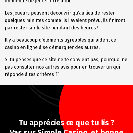
un monde de jeux s’offre à toi.
Les joueurs peuvent découvrir qu’au lieu de rester
quelques minutes comme ils l’avaient prévu, ils finiront
par rester sur le site pendant des heures !
Il y a beaucoup d’éléments agréables qui aident ce
casino en ligne à se démarquer des autres.
Si tu penses que ce site ne te convient pas, pourquoi ne
pas consulter nos autres avis pour en trouver un qui
réponde à tes critères ?”
Tu apprécies ce que tu lis ?
Vas sur Simple Casino, et bonne