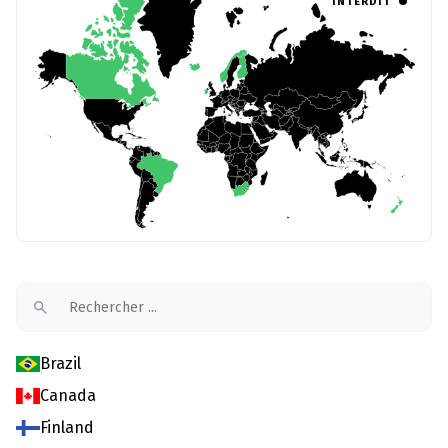
INTERDIT
Brazil
Canada
Finland