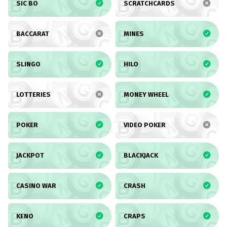
SIC BO
SCRATCHCARDS
BACCARAT
MINES
SLINGO
HILO
LOTTERIES
MONEY WHEEL
POKER
VIDEO POKER
JACKPOT
BLACKJACK
CASINO WAR
CRASH
KENO
CRAPS