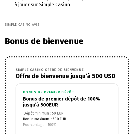
à jouer sur Simple Casino.
SIMPLE CASINO AVIS
Bonus de bienvenue
SIMPLE CASINO OFFRE DE BIENVENUE
Offre de bienvenue jusqu’à 500 USD
BONUS DE PREMIER DÉPÔT
Bonus de premier dépôt de 100%
jusqu’à 500EUR
Dépôt minimum : 50 EUR
Bonus maximum : 500 EUR
Pourcentage : 100%
Fonctionne avec : Jeux de casino