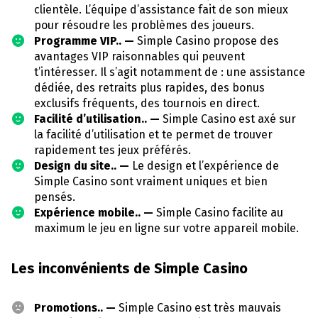
clientèle. L’équipe d’assistance fait de son mieux
pour résoudre les problèmes des joueurs.
Programme VIP.. —
Simple Casino propose des
avantages VIP raisonnables qui peuvent
t’intéresser. Il s’agit notamment de : une assistance
dédiée, des retraits plus rapides, des bonus
exclusifs fréquents, des tournois en direct.
Facilité d’utilisation.. —
Simple Casino est axé sur
la facilité d’utilisation et te permet de trouver
rapidement tes jeux préférés.
Design du site.. —
Le design et l’expérience de
Simple Casino sont vraiment uniques et bien
pensés.
Expérience mobile.. —
Simple Casino facilite au
maximum le jeu en ligne sur votre appareil mobile.
Les inconvénients de Simple Casino
Promotions.. —
Simple Casino est très mauvais