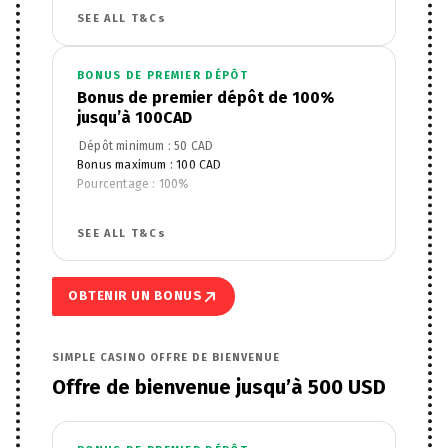
Wagering Requirements : 40x
SEE ALL T&Cs
BONUS DE PREMIER DÉPÔT
Bonus de premier dépôt de 100%
jusqu’à 100CAD
Dépôt minimum : 50 CAD
Bonus maximum : 100 CAD
Pourcentage : 100%
Fonctionne avec : Jeux de casino
Wagering Requirements : 40x
SEE ALL T&Cs
OBTENIR UN BONUS
SIMPLE CASINO OFFRE DE BIENVENUE
Offre de bienvenue jusqu’à 500 USD