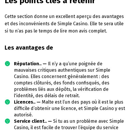
Les points clés à retenir
Cette section donne un excellent aperçu des avantages
et des inconvénients de Simple Casino. Elle te sera utile
si tu n’as pas le temps de lire mon avis complet.
Les avantages de
Réputation.. —
Il n’y a qu’une poignée de
mauvaises critiques authentiques sur Simple
Casino. Elles concernent généralement : des
comptes clôturés, des fonds confisqués, des
problèmes liés aux dépôts, la vérification de
l'identité, des délais de retrait.
Licences.. —
Malte est l’un des pays où il est le plus
difficile d’obtenir une licence, et Simple Casino y est
autorisé.
Service client.. —
Si tu as un problème avec Simple
Casino, il est facile de trouver l’équipe du service