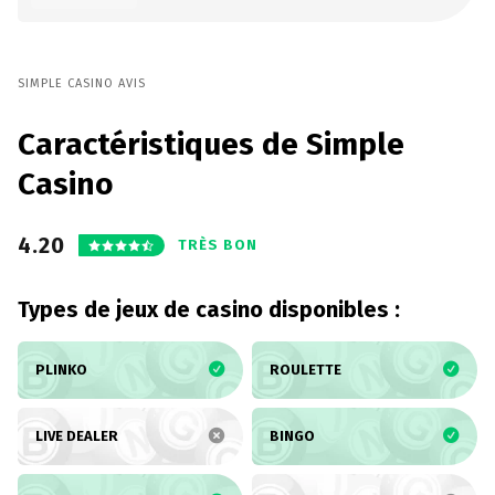
SIMPLE CASINO AVIS
Caractéristiques de Simple
Casino
4.20
TRÈS BON
Types de jeux de casino disponibles :
PLINKO
ROULETTE
LIVE DEALER
BINGO