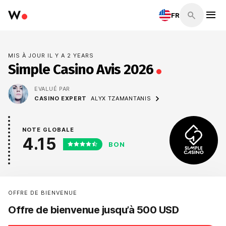
FR
MIS À JOUR IL Y A 2 YEARS
Simple Casino Avis 2026
EVALUÉ PAR
CASINO EXPERT
ALYX TZAMANTANIS
NOTE GLOBALE
4.15
BON
OFFRE DE BIENVENUE
Offre de bienvenue jusqu’à 500 USD