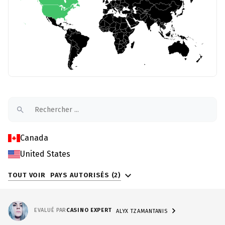
Canada
United States
TOUT VOIR
PAYS AUTORISÉS (2)
EVALUÉ PAR
CASINO EXPERT
ALYX TZAMANTANIS