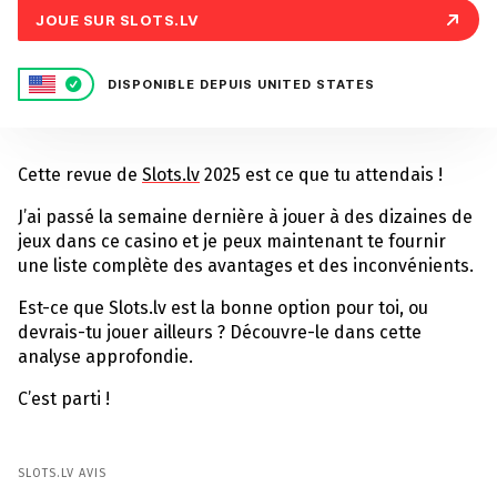
JOUE SUR SLOTS.LV
DISPONIBLE DEPUIS UNITED STATES
Cette revue de
Slots.lv
2025 est ce que tu attendais !
J’ai passé la semaine dernière à jouer à des dizaines de
jeux dans ce casino et je peux maintenant te fournir
une liste complète des avantages et des inconvénients.
Est-ce que Slots.lv est la bonne option pour toi, ou
devrais-tu jouer ailleurs ? Découvre-le dans cette
analyse approfondie.
C’est parti !
SLOTS.LV AVIS