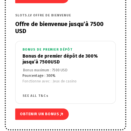
SLOTS.LV OFFRE DE BIENVENUE
Offre de bienvenue jusqu’à 7500
USD
BONUS DE PREMIER DÉPÔT
Bonus de premier dépôt de 300%
jusqu’à 7500USD
Bonus maximum : 7500 USD
Pourcentage : 300%
Fonctionne avec : Jeux de casino
Game/Product Restrictions : Croupier en direct
Wagering Requirements : 35x
SEE ALL T&Cs
OBTENIR UN BONUS