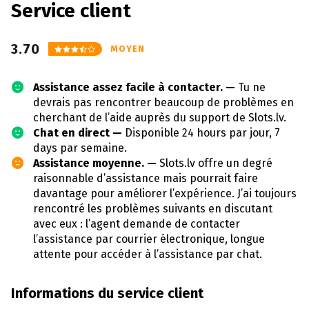
Service client
3.70
MOYEN
Assistance assez facile à contacter. —
Tu ne
devrais pas rencontrer beaucoup de problèmes en
cherchant de l’aide auprès du support de Slots.lv.
Chat en direct —
Disponible 24 hours par jour, 7
days par semaine.
Assistance moyenne. —
Slots.lv offre un degré
raisonnable d’assistance mais pourrait faire
davantage pour améliorer l’expérience. J’ai toujours
rencontré les problèmes suivants en discutant
avec eux : l’agent demande de contacter
l’assistance par courrier électronique, longue
attente pour accéder à l’assistance par chat.
Informations du service client