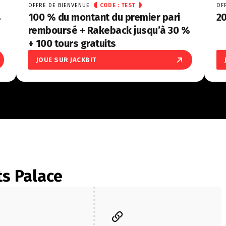
OFFRE DE BIENVENUE
CODE : TEST
OF
s
100 % du montant du premier pari
2
remboursé + Rakeback jusqu’à 30 %
+ 100 tours gratuits
JOUE SUR JACKBIT
s Palace