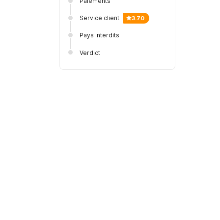
Paiements
Service client
3.70
Pays Interdits
Verdict