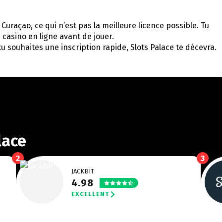
 Curaçao, ce qui n’est pas la meilleure licence possible. Tu
 casino en ligne avant de jouer.
 tu souhaites une inscription rapide, Slots Palace te décevra.
lace
2
3
JACKBIT
4.98
EXCELLENT