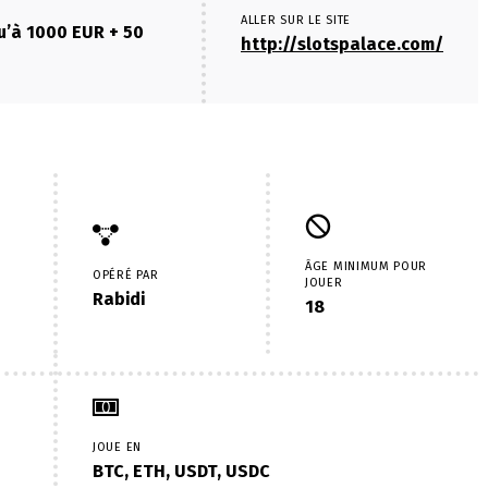
ALLER SUR LE SITE
u’à 1000 EUR + 50
http://slotspalace.com/
ÂGE MINIMUM POUR
OPÉRÉ PAR
JOUER
Rabidi
18
JOUE EN
BTC, ETH, USDT, USDC