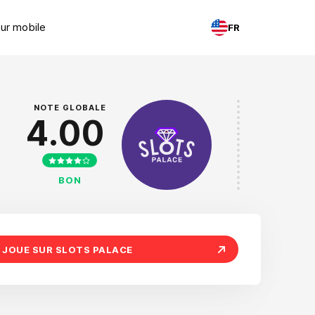
ur mobile
FR
NOTE GLOBALE
4.00
BON
JOUE SUR SLOTS PALACE