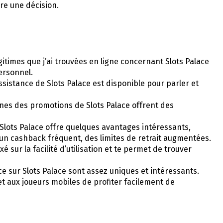
re une décision.
gitimes que j’ai trouvées en ligne concernant Slots Palace
ersonnel.
assistance de Slots Palace est disponible pour parler et
nes des promotions de Slots Palace offrent des
lots Palace offre quelques avantages intéressants,
n cashback fréquent, des limites de retrait augmentées.
xé sur la facilité d’utilisation et te permet de trouver
ce sur Slots Palace sont assez uniques et intéressants.
t aux joueurs mobiles de profiter facilement de