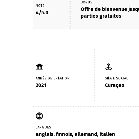
BONUS
NOTE
Offre de bienvenue jusq
4/5.0
parties gratuites
ANNÉE DE CRÉATION
SIÈGE SOCIAL
2021
Curaçao
LANGUES
anglais, finnois, allemand, italien