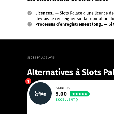
Licences.. —
Slots Palace a une licence de
devrais te renseigner sur la réputation du
Processus d’enregistrement long.. —
Si
SLOTS PALACE AVIS
Alternatives à Slots Pa
1
STAKE.US
5.00
EXCELLENT