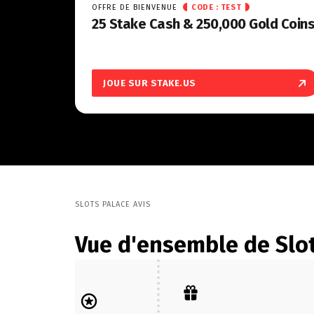
OFFRE DE BIENVENUE
CODE : TEST
25 Stake Cash & 250,000 Gold Coin
JOUE SUR STAKE.US
SLOTS PALACE AVIS
Vue d'ensemble de Slot