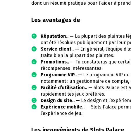
donc un résumé pratique pour t’aider à prend
Les avantages de
Réputation.. —
La plupart des plaintes lé
ont été résolues publiquement par leur p
Service client.. —
En général, l’équipe d’
traite bien la plupart des plaintes.
Promotions.. —
Tu constateras que certai
récompenses intéressantes.
Programme VIP.. —
Le programme VIP de S
notamment : un gestionnaire de compte, u
Facilité d’utilisation.. —
Slots Palace est a
rapidement tes jeux préférés.
Design du site.. —
Le design et l’expérien
Expérience mobile.. —
Slots Palace perme
l’expérience de jeu.
Les inconvénients de Slots Palace