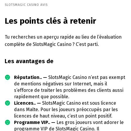
SLOTSMAGIC CASINO AVIS
Les points clés à retenir
Tu recherches un aperçu rapide au lieu de l’évaluation
complète de SlotsMagic Casino ? C’est parti.
Les avantages de
Réputation.. —
SlotsMagic Casino n’est pas exempt
de mentions négatives sur Internet, mais il
s’efforce de traiter les problèmes des clients aussi
rapidement que possible.
Licences.. —
SlotsMagic Casino est sous licence
dans Malte. Pour les joueurs préoccupés par les
licences de haut niveau, c’est un point positif.
Programme VIP.. —
Les gros joueurs vont adorer le
programme VIP de SlotsMagic Casino. Il