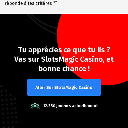
réponde à tes critères ?”
Tu apprécies ce que tu lis ?
Vas sur SlotsMagic Casino, et
bonne chance !
Aller Sur SlotsMagic Casino
12.350 joueurs actuellement