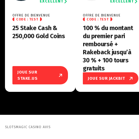
EXCELLENT
EXCELLENT
OFFRE DE BIENVENUE
OFFRE DE BIENVENUE
CODE : TEST
CODE : TEST
25 Stake Cash &
100 % du montant
250,000 Gold Coins
du premier pari
remboursé +
Rakeback jusqu’à
30 % + 100 tours
gratuits
JOUE SUR
STAKE.US
JOUE SUR JACKBIT
SLOTSMAGIC CASINO AVIS