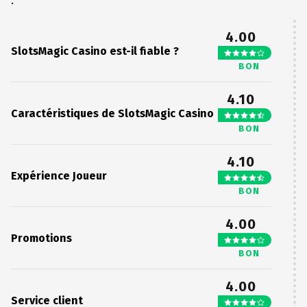
:
4.00
SlotsMagic Casino est-il fiable ?
BON
4.10
Caractéristiques de SlotsMagic Casino
BON
4.10
Expérience Joueur
BON
4.00
Promotions
BON
4.00
Service client