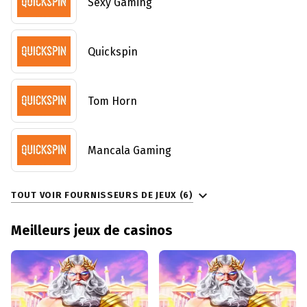
Sexy Gaming
Quickspin
Tom Horn
Mancala Gaming
TOUT VOIR
FOURNISSEURS DE JEUX (6)
Meilleurs jeux de casinos