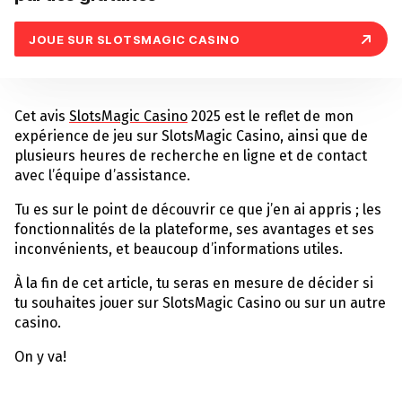
JOUE SUR SLOTSMAGIC CASINO
Cet avis
SlotsMagic Casino
2025 est le reflet de mon
expérience de jeu sur SlotsMagic Casino, ainsi que de
plusieurs heures de recherche en ligne et de contact
avec l’équipe d’assistance.
Tu es sur le point de découvrir ce que j’en ai appris ; les
fonctionnalités de la plateforme, ses avantages et ses
inconvénients, et beaucoup d’informations utiles.
À la fin de cet article, tu seras en mesure de décider si
tu souhaites jouer sur SlotsMagic Casino ou sur un autre
casino.
On y va!