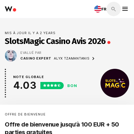
FR
MIS À JOUR IL Y A 2 YEARS
SlotsMagic Casino Avis 2026
EVALUÉ PAR
CASINO EXPERT
ALYX TZAMANTANIS
NOTE GLOBALE
4.03
BON
OFFRE DE BIENVENUE
Offre de bienvenue jusqu’à 100 EUR + 50
parties gratuites