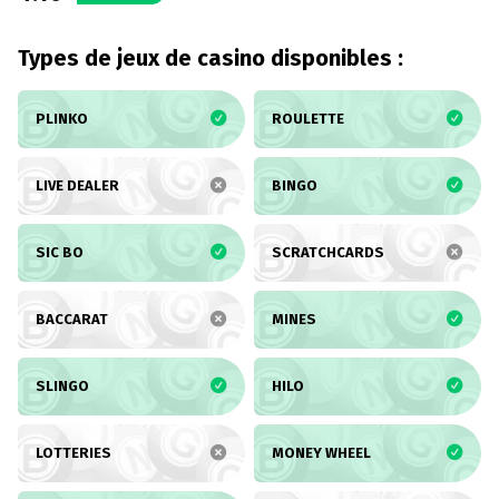
Types de jeux de casino disponibles :
PLINKO
ROULETTE
LIVE DEALER
BINGO
SIC BO
SCRATCHCARDS
BACCARAT
MINES
SLINGO
HILO
LOTTERIES
MONEY WHEEL