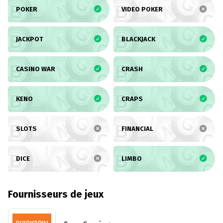
POKER
VIDEO POKER
JACKPOT
BLACKJACK
CASINO WAR
CRASH
KENO
CRAPS
SLOTS
FINANCIAL
DICE
LIMBO
Fournisseurs de jeux