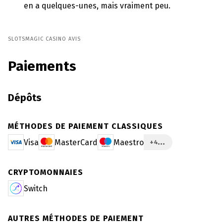
en a quelques-unes, mais vraiment peu.
SLOTSMAGIC CASINO AVIS
Paiements
Dépôts
MÉTHODES DE PAIEMENT CLASSIQUES
Visa
MasterCard
Maestro
+4
CRYPTOMONNAIES
Switch
AUTRES MÉTHODES DE PAIEMENT