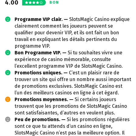
4.00
BON
Programme VIP clair. —
SlotsMagic Casino explique
clairement comment les joueurs peuvent se
qualifier pour devenir VIP, et ils ont fait un bon
travail en expliquant les détails pertinents du
programme VIP.
Bon Programme VIP. —
Si tu souhaites vivre une
expérience de casino mémorable, consulte
l’excellent programme VIP de SlotsMagic Casino.
Promotions uniques. —
C’est un plaisir rare de
trouver un site qui offre un nombre aussi important
de promotions exclusives. SlotsMagic Casino est
l’un des meilleurs casinos en ligne à cet égard.
Promotions moyennes. —
Si certains joueurs
trouvent que les promotions de SlotsMagic Casino
sont satisfaisantes, d’autres en veulent plus.
Peu de promotions. —
Si les promotions régulières
sont ce que tu attends d’un casino en ligne,
SlotsMagic Casino n’est pas la meilleure option. Il