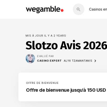
Casinos en
MIS À JOUR IL Y A 2 YEARS
Slotzo Avis 202
EVALUÉ PAR
CASINO EXPERT
ALYX TZAMANTANIS
OFFRE DE BIENVENUE
Offre de bienvenue jusqu’à 150 USD 