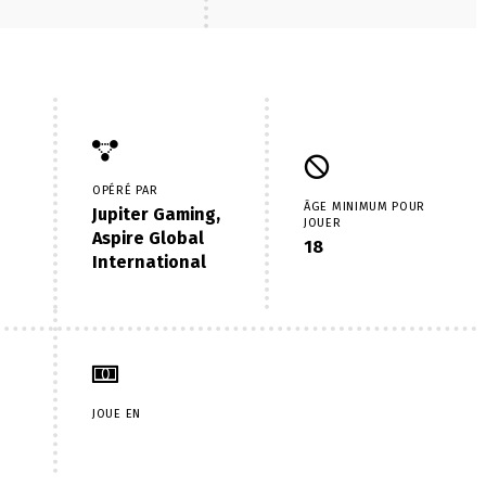
OPÉRÉ PAR
ÂGE MINIMUM POUR
Jupiter Gaming,
JOUER
Aspire Global
18
International
JOUE EN