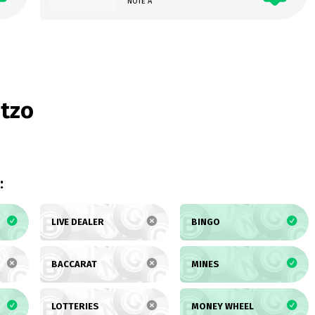
NOTE A
otzo
:
LIVE DEALER
BINGO
BACCARAT
MINES
LOTTERIES
MONEY WHEEL