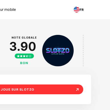
ur mobile
FR
NOTE GLOBALE
3.90
BON
JOUE SUR SLOTZO