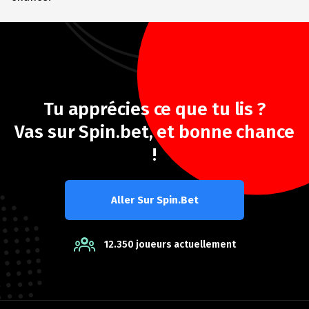
Tu apprécies ce que tu lis ?
Vas sur Spin.bet, et bonne chance
!
Aller Sur Spin.bet
12.350 joueurs actuellement