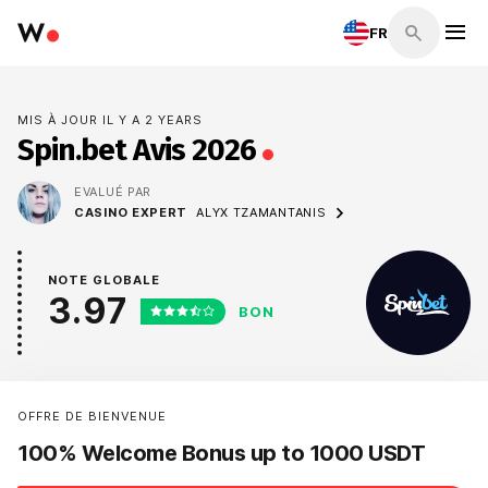
FR
MIS À JOUR IL Y A 2 YEARS
Spin.bet Avis 2026
EVALUÉ PAR
CASINO EXPERT
ALYX TZAMANTANIS
NOTE GLOBALE
3.97
BON
OFFRE DE BIENVENUE
100% Welcome Bonus up to 1000 USDT