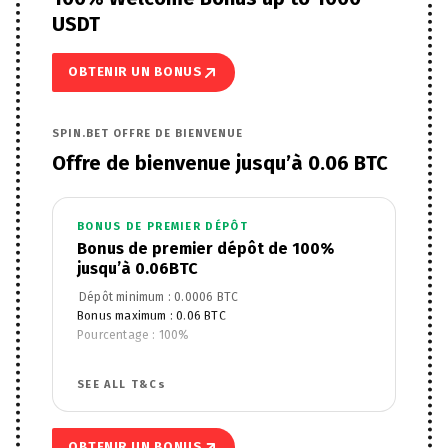
USDT
OBTENIR UN BONUS
SPIN.BET OFFRE DE BIENVENUE
Offre de bienvenue jusqu’à 0.06 BTC
BONUS DE PREMIER DÉPÔT
Bonus de premier dépôt de 100%
jusqu’à 0.06BTC
Dépôt minimum : 0.0006 BTC
Bonus maximum : 0.06 BTC
Pourcentage : 100%
Fonctionne avec : Jeux de casino
Game/Product Restrictions : Blackjack,
+6
SEE ALL T&Cs
Roulette
More
Wagering Requirements : 80x
OBTENIR UN BONUS