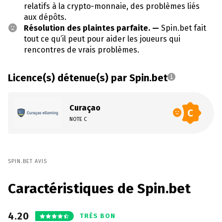
relatifs à la crypto-monnaie, des problèmes liés
aux dépôts.
Résolution des plaintes parfaite. —
Spin.bet fait
tout ce qu’il peut pour aider les joueurs qui
rencontres de vrais problèmes.
Licence(s) détenue(s) par Spin.bet
Curaçao
C
NOTE C
SPIN.BET AVIS
Caractéristiques de Spin.bet
4.20
TRÈS BON