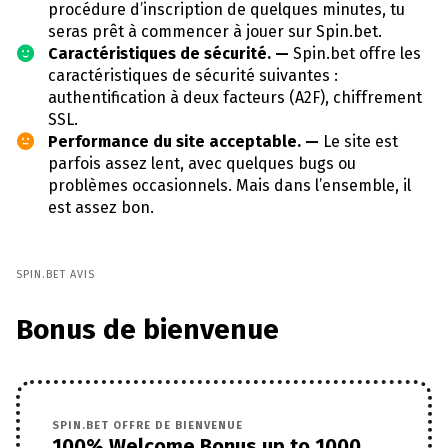
procédure d’inscription de quelques minutes, tu
seras prêt à commencer à jouer sur Spin.bet.
Caractéristiques de sécurité. —
Spin.bet offre les
caractéristiques de sécurité suivantes :
authentification à deux facteurs (A2F), chiffrement
SSL.
Performance du site acceptable. —
Le site est
parfois assez lent, avec quelques bugs ou
problèmes occasionnels. Mais dans l’ensemble, il
est assez bon.
SPIN.BET AVIS
Bonus de bienvenue
SPIN.BET OFFRE DE BIENVENUE
100% Welcome Bonus up to 1000