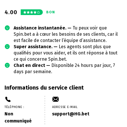
4.00
BON
Assistance instantanée. —
Tu peux voir que
Spin.bet a à cœur les besoins de ses clients, car il
est facile de contacter l’équipe d’assistance.
Super assistance. —
Les agents sont plus que
qualifiés pour vous aider, et ils ont réponse à tout
ce qui concerne Spin.bet.
Chat en direct —
Disponible 24 hours par jour, 7
days par semaine.
Informations du service client
TÉLÉPHONE :
ADRESSE E-MAIL
Non
support@HG.bet
communiqué