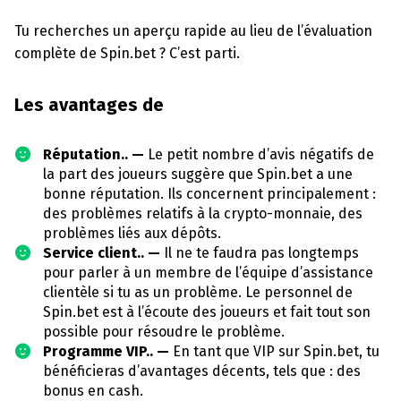
Tu recherches un aperçu rapide au lieu de l’évaluation
complète de Spin.bet ? C’est parti.
Les avantages de
Réputation.. —
Le petit nombre d’avis négatifs de
la part des joueurs suggère que Spin.bet a une
bonne réputation. Ils concernent principalement :
des problèmes relatifs à la crypto-monnaie, des
problèmes liés aux dépôts.
Service client.. —
Il ne te faudra pas longtemps
pour parler à un membre de l’équipe d’assistance
clientèle si tu as un problème. Le personnel de
Spin.bet est à l’écoute des joueurs et fait tout son
possible pour résoudre le problème.
Programme VIP.. —
En tant que VIP sur Spin.bet, tu
bénéficieras d’avantages décents, tels que : des
bonus en cash.