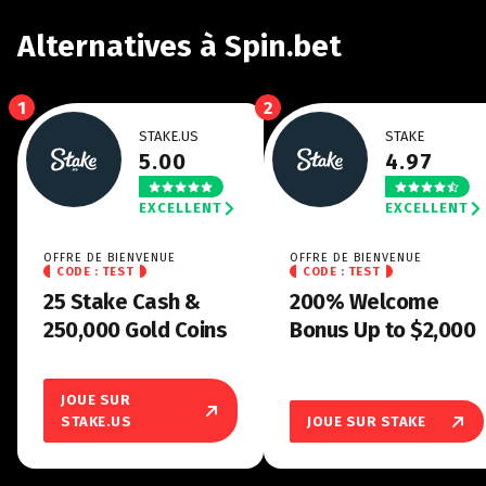
Alternatives à Spin.bet
1
2
STAKE.US
STAKE
5.00
4.97
EXCELLENT
EXCELLENT
OFFRE DE BIENVENUE
OFFRE DE BIENVENUE
CODE : TEST
CODE : TEST
25 Stake Cash &
200% Welcome
250,000 Gold Coins
Bonus Up to $2,000
JOUE SUR
STAKE.US
JOUE SUR STAKE