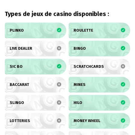
Types de jeux de casino disponibles :
PLINKO
ROULETTE
LIVE DEALER
BINGO
SIC BO
SCRATCHCARDS
BACCARAT
MINES
SLINGO
HILO
LOTTERIES
MONEY WHEEL