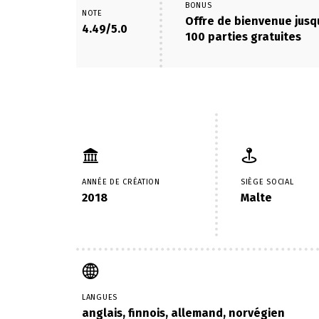
BONUS
NOTE
Offre de bienvenue jusq
4.49/5.0
100 parties gratuites
ANNÉE DE CRÉATION
SIÈGE SOCIAL
2018
Malte
LANGUES
anglais, finnois, allemand, norvégien