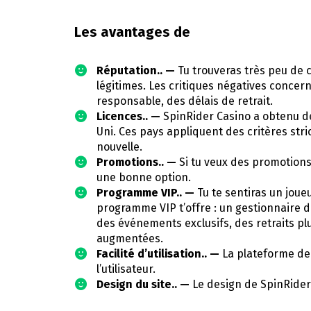
Les avantages de
Réputation.. —
Tu trouveras très peu de c
légitimes. Les critiques négatives concer
responsable, des délais de retrait.
Licences.. —
SpinRider Casino a obtenu de
Uni. Ces pays appliquent des critères stri
nouvelle.
Promotions.. —
Si tu veux des promotions
une bonne option.
Programme VIP.. —
Tu te sentiras un joue
programme VIP t’offre : un gestionnaire 
des événements exclusifs, des retraits pl
augmentées.
Facilité d’utilisation.. —
La plateforme de
l’utilisateur.
Design du site.. —
Le design de SpinRider C