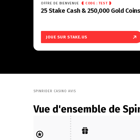
OFFRE DE BIENVENUE
CODE : TEST
25 Stake Cash & 250,000 Gold Coin
JOUE SUR STAKE.US
SPINRIDER CASINO AVIS
Vue d'ensemble de Spi