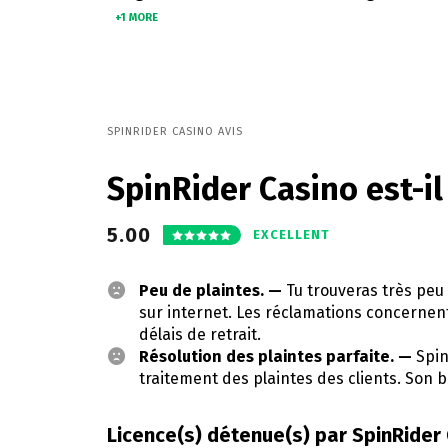
+1 MORE
SPINRIDER CASINO AVIS
SpinRider Casino est-il 
5.00
EXCELLENT
Peu de plaintes. —
Tu trouveras très peu
sur internet. Les réclamations concernen
délais de retrait.
Résolution des plaintes parfaite. —
Spin
traitement des plaintes des clients. Son b
Licence(s) détenue(s) par SpinRider