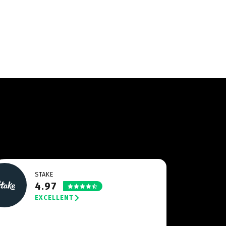
STAKE
4.97
EXCELLENT