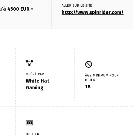
ALLER SUR LE SITE
u’à 4500 EUR +
http://www.spinrider.com/
OPÉRÉ PAR
ÂGE MINIMUM POUR
JOUER
White Hat
18
Gaming
JOUE EN