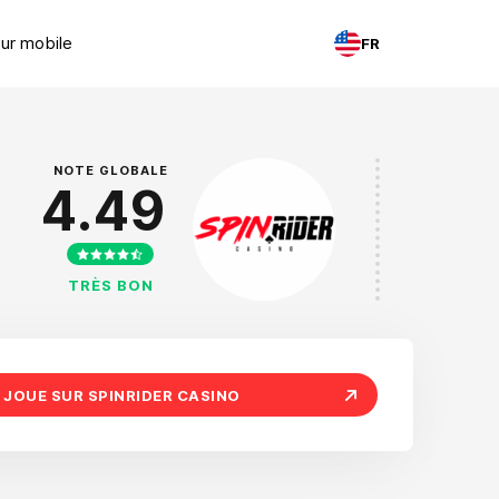
ur mobile
FR
NOTE GLOBALE
4.49
TRÈS BON
JOUE SUR SPINRIDER CASINO