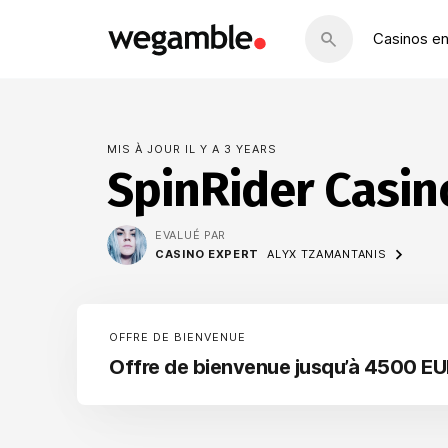
Casinos en
MIS À JOUR IL Y A 3 YEARS
SpinRider Casin
EVALUÉ PAR
CASINO EXPERT
ALYX TZAMANTANIS
OFFRE DE BIENVENUE
Offre de bienvenue jusqu’à 4500 EU