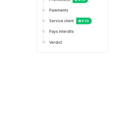
Paiements
Service client
4.10
Pays Interdits
Verdict