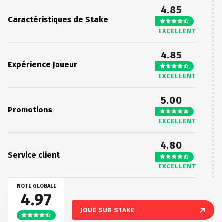
4.85
Caractéristiques de Stake
EXCELLENT
4.85
Expérience Joueur
EXCELLENT
5.00
Promotions
EXCELLENT
4.80
Service client
EXCELLENT
NOTE GLOBALE
4.97
JOUE SUR STAKE