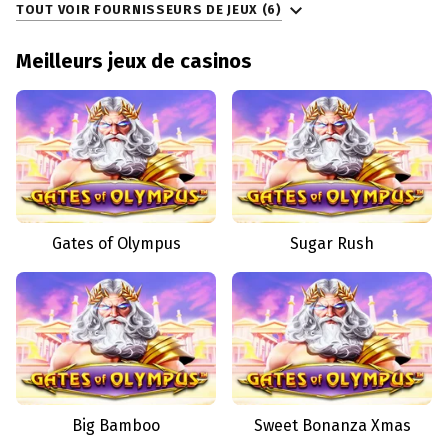
TOUT VOIR
FOURNISSEURS DE JEUX (6)
Meilleurs jeux de casinos
Gates of Olympus
Sugar Rush
Big Bamboo
Sweet Bonanza Xmas