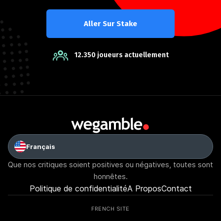
Aller Sur Stake
12.350 joueurs actuellement
Français
Que nos critiques soient positives ou négatives, toutes sont
honnêtes.
Politique de confidentialité
A Propos
Contact
FRENCH SITE