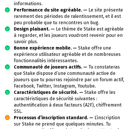
informations.
Performance du site agréable. —
Le site présente
rarement des périodes de ralentissement, et il est
peu probable que tu rencontres un bug.
Design plaisant. —
Le thème de Stake est agréable
à regarder, et les joueurs voudront revenir pour en
savoir plus.
Bonne expérience mobile. —
Stake offre une
expérience utilisateur agréable et de nombreuses
fonctionnalités intéressantes.
Communauté de joueurs actifs. —
Tu constateras
que Stake dispose d’une communauté active de
joueurs que tu pourras rejoindre par un forum actif,
Facebook, Twitter, Instagram, Youtube.
Caractéristiques de sécurité. —
Stake offre les
caractéristiques de sécurité suivantes :
authentification à deux facteurs (A2F), chiffrement
SSL.
Processus d’inscription standard. —
L’inscription
sur Stake ne prend que quelques minutes. Tu