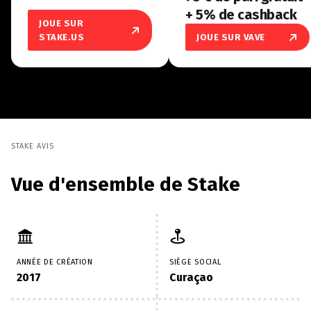
+ 5% de cashback
JOUE SUR
STAKE.US
JOUE SUR VAVE
STAKE AVIS
Vue d'ensemble de Stake
ANNÉE DE CRÉATION
SIÈGE SOCIAL
2017
Curaçao