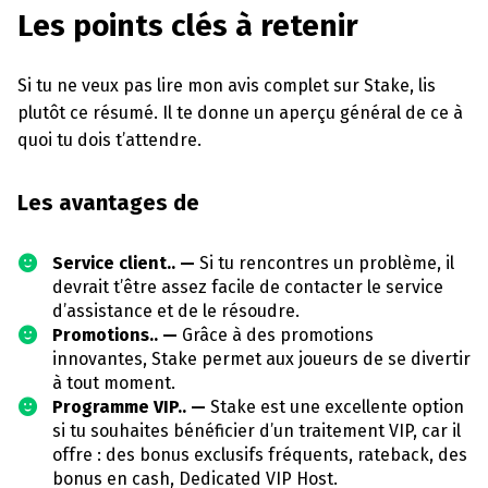
Les points clés à retenir
Si tu ne veux pas lire mon avis complet sur Stake, lis
plutôt ce résumé. Il te donne un aperçu général de ce à
quoi tu dois t’attendre.
Les avantages de
Service client.. —
Si tu rencontres un problème, il
devrait t’être assez facile de contacter le service
d’assistance et de le résoudre.
Promotions.. —
Grâce à des promotions
innovantes, Stake permet aux joueurs de se divertir
à tout moment.
Programme VIP.. —
Stake est une excellente option
si tu souhaites bénéficier d’un traitement VIP, car il
offre : des bonus exclusifs fréquents, rateback, des
bonus en cash, Dedicated VIP Host.