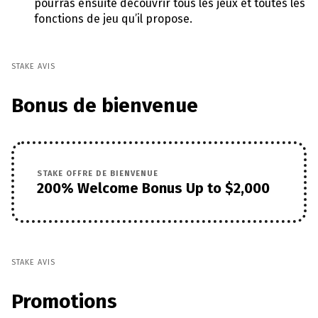
pourras ensuite découvrir tous les jeux et toutes les
fonctions de jeu qu’il propose.
STAKE AVIS
Bonus de bienvenue
STAKE OFFRE DE BIENVENUE
200% Welcome Bonus Up to $2,000
STAKE AVIS
Promotions