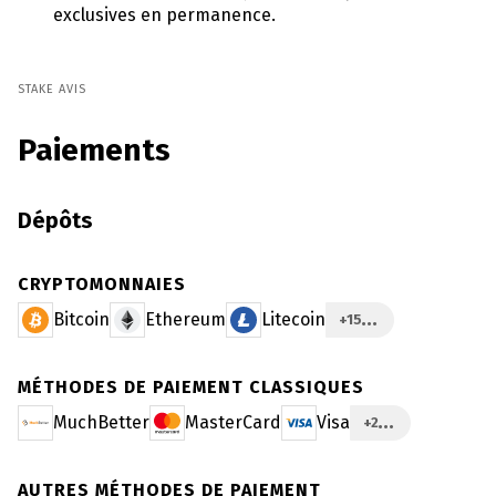
exclusives en permanence.
STAKE AVIS
Paiements
Dépôts
CRYPTOMONNAIES
Bitcoin
Ethereum
Litecoin
+15
MÉTHODES DE PAIEMENT CLASSIQUES
MuchBetter
MasterCard
Visa
+2
AUTRES MÉTHODES DE PAIEMENT