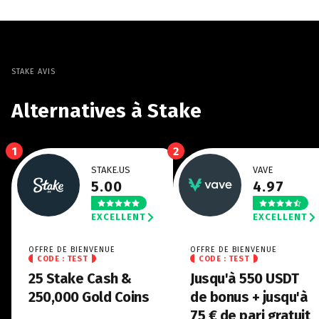
STAKE AVIS
Alternatives à Stake
1
2
STAKE.US
VAVE
5.00
4.97
EXCELLENT
EXCELLENT
OFFRE DE BIENVENUE
OFFRE DE BIENVENUE
CODE : TEST
CODE : TEST
25 Stake Cash &
Jusqu'à 550 USDT
250,000 Gold Coins
de bonus + jusqu'à
75 € de pari gratuit