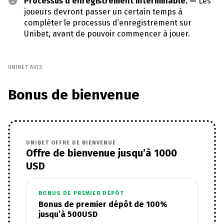
Processus d’enregistrement interminable. —
Les
joueurs devront passer un certain temps à
compléter le processus d’enregistrement sur
Unibet, avant de pouvoir commencer à jouer.
UNIBET AVIS
Bonus de bienvenue
UNIBET OFFRE DE BIENVENUE
Offre de bienvenue jusqu’à 1000
USD
BONUS DE PREMIER DÉPÔT
Bonus de premier dépôt de 100%
jusqu’à 500USD