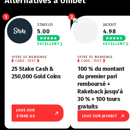
Alternatives à Unibet
1
2
STAKE.US
JACKBIT
5.00
4.98
EXCELLENT
EXCELLENT
OFFRE DE BIENVENUE
OFFRE DE BIENVENUE
CODE : TEST
CODE : TEST
25 Stake Cash &
100 % du montant
250,000 Gold Coins
du premier pari
remboursé +
Rakeback jusqu’à
30 % + 100 tours
gratuits
JOUE SUR
STAKE.US
JOUE SUR JACKBIT