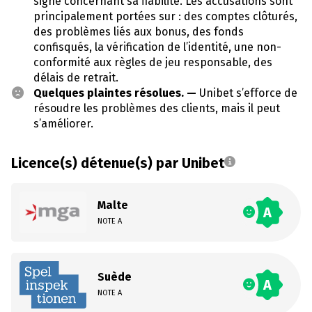
signe concernant sa fiabilité. Les accusations sont
principalement portées sur : des comptes clôturés,
des problèmes liés aux bonus, des fonds
confisqués, la vérification de l’identité, une non-
conformité aux règles de jeu responsable, des
délais de retrait.
Quelques plaintes résolues. —
Unibet s’efforce de
résoudre les problèmes des clients, mais il peut
s’améliorer.
Licence(s) détenue(s) par Unibet
Malte
A
NOTE A
Suède
A
NOTE A