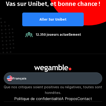
Vas sur Unibet, et bonne chance !
Aller Sur Unibet
12.350 joueurs actuellement
Français
Que nos critiques soient positives ou négatives, toutes sont
honnêtes.
Politique de confidentialité
A Propos
Contact