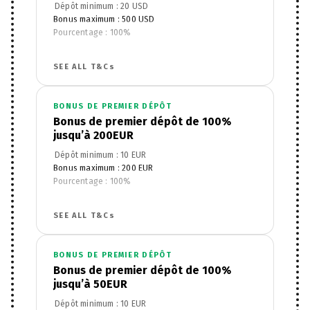
Dépôt minimum : 20 USD
Bonus maximum : 500 USD
Pourcentage : 100%
Fonctionne avec : Jeux de casino
Game/Product Restrictions : Bingo, Poker
+0 More
SEE ALL T&Cs
Wagering Requirements : 25x
BONUS DE PREMIER DÉPÔT
Bonus de premier dépôt de 100%
jusqu’à 200EUR
Dépôt minimum : 10 EUR
Bonus maximum : 200 EUR
Pourcentage : 100%
Fonctionne avec : Poker
SEE ALL T&Cs
BONUS DE PREMIER DÉPÔT
Bonus de premier dépôt de 100%
jusqu’à 50EUR
Dépôt minimum : 10 EUR