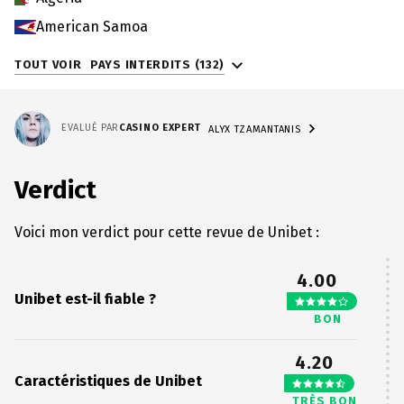
American Samoa
TOUT VOIR
PAYS INTERDITS (132)
EVALUÉ PAR
CASINO EXPERT
ALYX TZAMANTANIS
Verdict
Voici mon verdict pour cette revue de Unibet :
4.00
Unibet est-il fiable ?
BON
4.20
Caractéristiques de Unibet
TRÈS BON