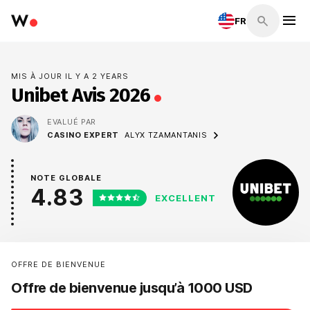
FR
MIS À JOUR IL Y A 2 YEARS
Unibet Avis 2026
EVALUÉ PAR
CASINO EXPERT
ALYX TZAMANTANIS
NOTE GLOBALE
4.83
EXCELLENT
OFFRE DE BIENVENUE
Offre de bienvenue jusqu’à 1000 USD