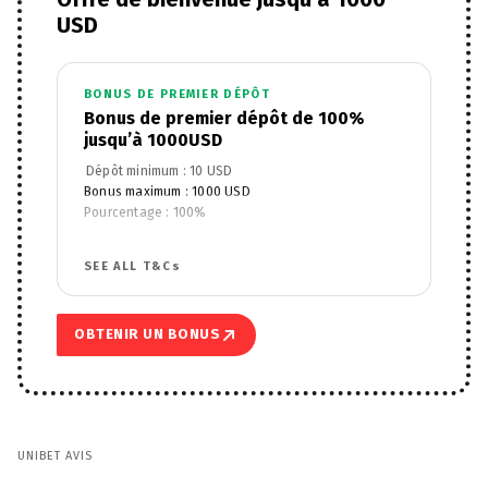
USD
BONUS DE PREMIER DÉPÔT
Bonus de premier dépôt de 100%
jusqu’à 1000USD
Dépôt minimum : 10 USD
Bonus maximum : 1000 USD
Pourcentage : 100%
Fonctionne avec : Poker
Game/Product Restrictions : Bingo
SEE ALL T&Cs
OBTENIR UN BONUS
UNIBET AVIS