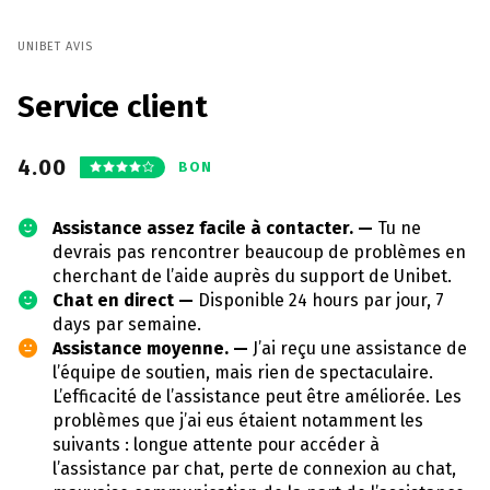
UNIBET AVIS
Service client
4.00
BON
Assistance assez facile à contacter. —
Tu ne
devrais pas rencontrer beaucoup de problèmes en
cherchant de l’aide auprès du support de Unibet.
Chat en direct —
Disponible 24 hours par jour, 7
days par semaine.
Assistance moyenne. —
J’ai reçu une assistance de
l’équipe de soutien, mais rien de spectaculaire.
L’efficacité de l’assistance peut être améliorée. Les
problèmes que j’ai eus étaient notamment les
suivants : longue attente pour accéder à
l’assistance par chat, perte de connexion au chat,