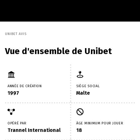
UNIBET AVIS
Vue d'ensemble de Unibet
ANNÉE DE CRÉATION
SIÈGE SOCIAL
1997
Malte
OPÉRÉ PAR
ÂGE MINIMUM POUR JOUER
Trannel International
18