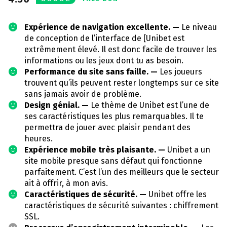
Expérience de navigation excellente. —
Le niveau
de conception de l’interface de [Unibet est
extrêmement élevé. Il est donc facile de trouver les
informations ou les jeux dont tu as besoin.
Performance du site sans faille. —
Les joueurs
trouvent qu’ils peuvent rester longtemps sur ce site
sans jamais avoir de problème.
Design génial. —
Le thème de Unibet est l’une de
ses caractéristiques les plus remarquables. Il te
permettra de jouer avec plaisir pendant des
heures.
Expérience mobile très plaisante. —
Unibet a un
site mobile presque sans défaut qui fonctionne
parfaitement. C’est l’un des meilleurs que le secteur
ait à offrir, à mon avis.
Caractéristiques de sécurité. —
Unibet offre les
caractéristiques de sécurité suivantes : chiffrement
SSL.