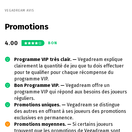
VEGADREAM AVIS
Promotions
4.00
BON
Programme VIP très clair. —
Vegadream explique
clairement la quantité de jeu que tu dois effectuer
pour te qualifier pour chaque récompense du
programme VIP.
Bon Programme VIP. —
Vegadream offre un
programme VIP qui répond aux besoins des joueurs
réguliers.
Promotions uniques. —
Vegadream se distingue
des autres en offrant à ses joueurs des promotions
exclusives en permanence.
Promotions moyennes. —
Si certains joueurs
trouvent que les promotions de Vegadream sont