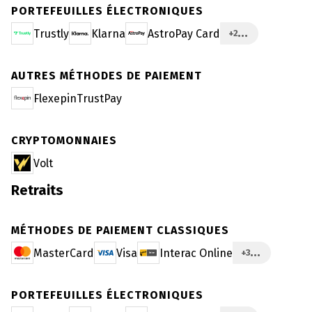
PORTEFEUILLES ÉLECTRONIQUES
Trustly
Klarna
AstroPay Card
+2
AUTRES MÉTHODES DE PAIEMENT
Flexepin
TrustPay
CRYPTOMONNAIES
Volt
Retraits
MÉTHODES DE PAIEMENT CLASSIQUES
MasterCard
Visa
Interac Online
+3
PORTEFEUILLES ÉLECTRONIQUES