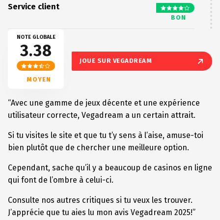
Service client
BON
NOTE GLOBALE
3.38
JOUE SUR VEGADREAM
MOYEN
“Avec une gamme de jeux décente et une expérience
utilisateur correcte, Vegadream a un certain attrait.
Si tu visites le site et que tu t’y sens à l’aise, amuse-toi
bien plutôt que de chercher une meilleure option.
Cependant, sache qu’il y a beaucoup de casinos en ligne
qui font de l’ombre à celui-ci.
Consulte nos autres critiques si tu veux les trouver.
J’apprécie que tu aies lu mon avis Vegadream 2025!”