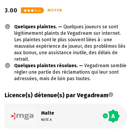
3.00
MOYEN
Quelques plaintes. —
Quelques joueurs se sont
légitimement plaints de Vegadream sur internet.
Les plaintes sont le plus souvent liées à : une
mauvaise expérience de joueur, des problèmes liés
aux bonus, une assistance inutile, des délais de
retrait.
Quelques plaintes résolues. —
Vegadream semble
régler une partie des réclamations qui leur sont
adressées, mais de loin pas toutes.
Licence(s) détenue(s) par Vegadream
Malte
A
NOTE A