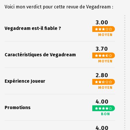
Voici mon verdict pour cette revue de Vegadream :
3.00
Vegadream est-il fiable ?
MOYEN
3.70
Caractéristiques de Vegadream
MOYEN
2.80
Expérience Joueur
MOYEN
4.00
Promotions
BON
4.00