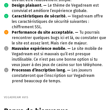
Design plaisant. —
Le thème de Vegadream est
convivial et améliore l’expérience globale.
Caractéristiques de sécurité. —
Vegadream offre
les caractéristiques de sécurité suivantes :
chiffrement SSL.
Performance du site acceptable. —
Tu pourrais
rencontrer quelques bugs ici et là, ou constater que
le site est assez lent. Mais rien de majeur.
Mauvaise expérience mobile. —
Le site mobile de
Vegadream est si mauvais qu’il est presque
inutilisable. Ce n’est pas une bonne option si tu
veux jouer à des jeux de casino sur ton téléphone.
Processus d’inscription long. —
Les joueurs
constateront que l’inscription sur Vegadream
prend beaucoup de temps.
VEGADREAM AVIS