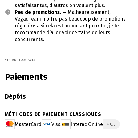
satisfaisantes, d’autres en veulent plus.
Peu de promotions. —
Malheureusement,
Vegadream n’offre pas beaucoup de promotions
régulières. Si cela est important pour toi, je te
recommande d’aller voir certains de leurs
concurrents.
VEGADREAM AVIS
Paiements
Dépôts
MÉTHODES DE PAIEMENT CLASSIQUES
MasterCard
Visa
Interac Online
+3