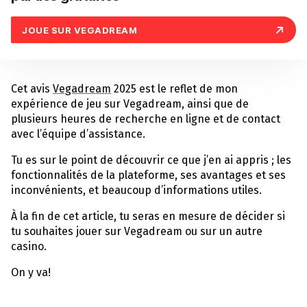
JOUE SUR VEGADREAM
Cet avis
Vegadream
2025 est le reflet de mon
expérience de jeu sur Vegadream, ainsi que de
plusieurs heures de recherche en ligne et de contact
avec l’équipe d’assistance.
Tu es sur le point de découvrir ce que j’en ai appris ; les
fonctionnalités de la plateforme, ses avantages et ses
inconvénients, et beaucoup d’informations utiles.
À la fin de cet article, tu seras en mesure de décider si
tu souhaites jouer sur Vegadream ou sur un autre
casino.
On y va!