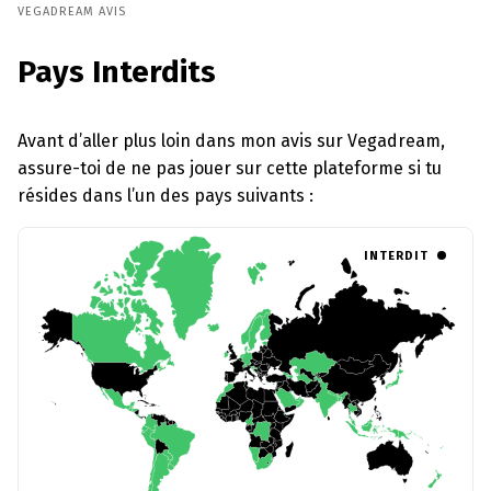
VEGADREAM AVIS
Pays Interdits
Avant d’aller plus loin dans mon avis sur Vegadream,
assure-toi de ne pas jouer sur cette plateforme si tu
résides dans l’un des pays suivants :
INTERDIT