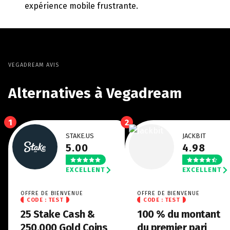
expérience mobile frustrante.
VEGADREAM AVIS
Alternatives à Vegadream
1
2
STAKE.US
JACKBIT
5.00
4.98
EXCELLENT
EXCELLENT
OFFRE DE BIENVENUE
OFFRE DE BIENVENUE
CODE : TEST
CODE : TEST
25 Stake Cash &
100 % du montant
250,000 Gold Coins
du premier pari