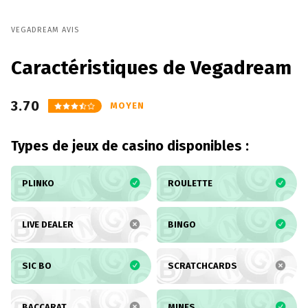
VEGADREAM AVIS
Caractéristiques de Vegadream
3.70
MOYEN
Types de jeux de casino disponibles :
PLINKO
ROULETTE
LIVE DEALER
BINGO
SIC BO
SCRATCHCARDS
BACCARAT
MINES