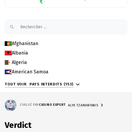
Afghanistan
Albania
Algeria
American Samoa
TOUT VOIR
PAYS INTERDITS (153)
EVALUÉ PAR
CASINO EXPERT
ALYX TZAMANTANIS
Verdict