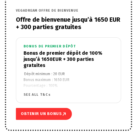
VEGADREAM OFFRE DE BIENVENUE
Offre de bienvenue jusqu’à 1650 EUR
+ 300 parties gratuites
BONUS DE PREMIER DÉPÔT
Bonus de premier dépôt de 100%
jusqu’à 1650EUR + 300 parties
gratuites
Dépôt minimum : 20 EUR
Bonus maximum : 1650 EUR
Pourcentage : 100%
Fonctionne avec : Jeux de casino
SEE ALL T&Cs
Wagering Requirements : 30x
Free Spins : 300
Game/Product Restrictions : No restrictions
OBTENIR UN BONUS