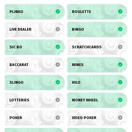
PLINKO
ROULETTE
LIVE DEALER
BINGO
SIC BO
SCRATCHCARDS
BACCARAT
MINES
SLINGO
HILO
LOTTERIES
MONEY WHEEL
POKER
VIDEO POKER