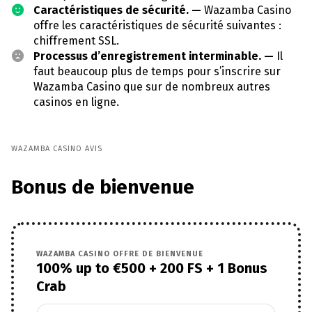
Caractéristiques de sécurité. —
Wazamba Casino
offre les caractéristiques de sécurité suivantes :
chiffrement SSL.
Processus d’enregistrement interminable. —
Il
faut beaucoup plus de temps pour s’inscrire sur
Wazamba Casino que sur de nombreux autres
casinos en ligne.
WAZAMBA CASINO AVIS
Bonus de bienvenue
WAZAMBA CASINO OFFRE DE BIENVENUE
100% up to €500 + 200 FS + 1 Bonus
Crab