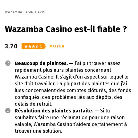
WAZAMBA CASINO AVIS
Wazamba Casino est-il fiable ?
3.70
MOYEN
Beaucoup de plaintes. —
J’ai pu trouver assez
rapidement plusieurs plaintes concernant
Wazamba Casino. Il s’agit d’un aspect sur lequel le
site doit travailler. La plupart des plaintes que j’ai
lues concernaient des comptes clôturés, des fonds
confisqués, des problèmes liés aux dépôts, des
délais de retrait.
Résolution des plaintes parfaite. —
Si tu
souhaites faire une réclamation pour une raison
valable, Wazamba Casino t’aidera certainement à
trouver une solution.