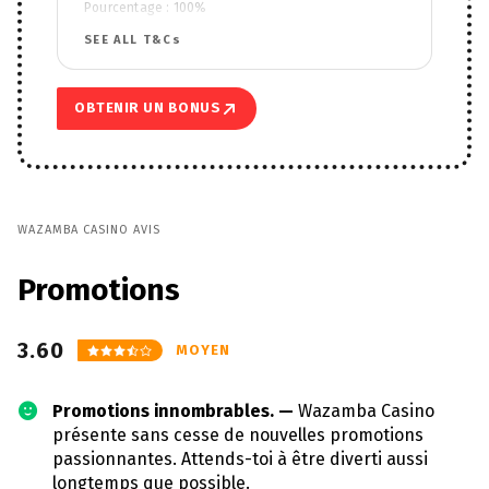
Pourcentage : 100%
Fonctionne avec : Jeux de casino
SEE ALL T&Cs
Wagering Requirements : 35x
Free Spins : 200
Wagering Requirements : 40x
OBTENIR UN BONUS
Game/Product Restrictions : No restrictions
WAZAMBA CASINO AVIS
Promotions
3.60
MOYEN
Promotions innombrables. —
Wazamba Casino
présente sans cesse de nouvelles promotions
passionnantes. Attends-toi à être diverti aussi
longtemps que possible.