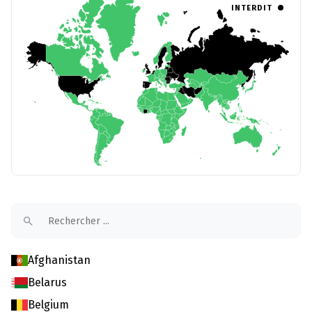
INTERDIT
Afghanistan
Belarus
Belgium