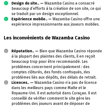
Design du site.. —
Wazamba Casino a consacré
beaucoup d’efforts à la création de son site, ce qui
se traduit par un design exceptionnel.
Expérience mobile.. —
Wazamba Casino offre une
expérience impressionnante aux joueurs mobiles.
Les inconvénients de Wazamba Casino
Réputation.. —
Bien que Wazamba Casino réponde
à la plupart des plaintes des clients, il en reçoit
beaucoup trop pour être recommandé. Les
problèmes concernent principalement : des
comptes clôturés, des fonds confisqués, des
problèmes liés aux dépôts, des délais de retrait.
Licences.. —
Wazamba Casino n’a pas de licence
dans les meilleurs pays comme Malte et le
Royaume-Uni. Il est autorisé dans Curaçao. Il est
conseillé de vérifier comment le site gère les
problèmes des joueurs avant de déposer de