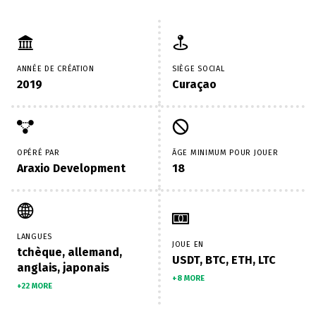
ANNÉE DE CRÉATION
SIÈGE SOCIAL
2019
Curaçao
OPÉRÉ PAR
ÂGE MINIMUM POUR JOUER
Araxio Development
18
LANGUES
JOUE EN
tchèque, allemand,
USDT, BTC, ETH, LTC
anglais, japonais
+8 MORE
+22 MORE