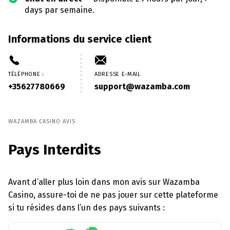
days par semaine.
Informations du service client
TÉLÉPHONE :
ADRESSE E-MAIL
+35627780669
support@wazamba.com
WAZAMBA CASINO AVIS
Pays Interdits
Avant d’aller plus loin dans mon avis sur Wazamba
Casino, assure-toi de ne pas jouer sur cette plateforme
si tu résides dans l’un des pays suivants :