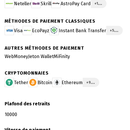
Neteller
Skrill
AstroPay Card
+1
MÉTHODES DE PAIEMENT CLASSIQUES
Visa
EcoPayz
Instant Bank Transfer
+5
AUTRES MÉTHODES DE PAIEMENT
WebMoney
Jeton Wallet
MiFinity
CRYPTOMONNAIES
Tether
Bitcoin
Ethereum
+9
Plafond des retraits
10000
Vitesse de paiement