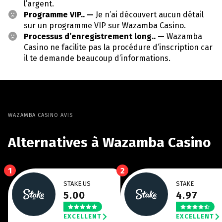
l’argent.
Programme VIP.. —
Je n’ai découvert aucun détail
sur un programme VIP sur Wazamba Casino.
Processus d’enregistrement long.. —
Wazamba
Casino ne facilite pas la procédure d’inscription car
il te demande beaucoup d’informations.
WAZAMBA CASINO AVIS
Alternatives à Wazamba Casino
1
2
STAKE.US
STAKE
5.00
4.97
EXCELLENT
EXCELLENT