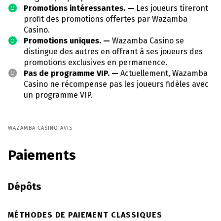
Promotions intéressantes. —
Les joueurs tireront
profit des promotions offertes par Wazamba
Casino.
Promotions uniques. —
Wazamba Casino se
distingue des autres en offrant à ses joueurs des
promotions exclusives en permanence.
Pas de programme VIP. —
Actuellement, Wazamba
Casino ne récompense pas les joueurs fidèles avec
un programme VIP.
WAZAMBA CASINO AVIS
Paiements
Dépôts
MÉTHODES DE PAIEMENT CLASSIQUES