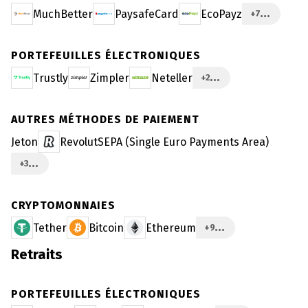
MuchBetter
PaysafeCard
EcoPayz
+7
PORTEFEUILLES ÉLECTRONIQUES
Trustly
Zimpler
Neteller
+2
AUTRES MÉTHODES DE PAIEMENT
Jeton
Revolut
SEPA (Single Euro Payments Area)
+3
CRYPTOMONNAIES
Tether
Bitcoin
Ethereum
+9
Retraits
PORTEFEUILLES ÉLECTRONIQUES