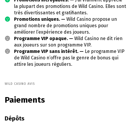
la plupart des promotions de Wild Casino. Elles sont
très divertissantes et gratifiantes.
Promotions uniques. —
Wild Casino propose un
grand nombre de promotions uniques pour
améliorer l’expérience des joueurs.
Programme VIP opaque. —
Wild Casino ne dit rien
aux joueurs sur son programme VIP.
Programme VIP sans intérêt. —
Le programme VIP
de Wild Casino n’offre pas le genre de bonus qui
attire les joueurs réguliers.
WILD CASINO AVIS
Paiements
Dépôts