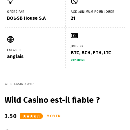
OPÉRÉ PAR
ÂGE MINIMUM POUR JOUER
BOL-SB House S.A
21
JOUE EN
LANGUES
BTC, BCH, ETH, LTC
anglais
+12 MORE
WILD CASINO AVIS
Wild Casino est-il fiable ?
3.50
MOYEN