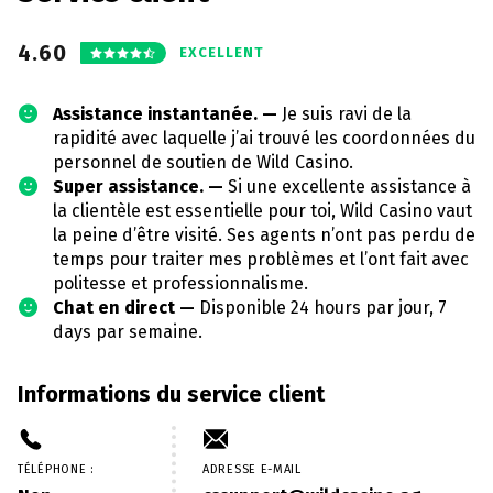
4.60
EXCELLENT
Assistance instantanée. —
Je suis ravi de la
rapidité avec laquelle j’ai trouvé les coordonnées du
personnel de soutien de Wild Casino.
Super assistance. —
Si une excellente assistance à
la clientèle est essentielle pour toi, Wild Casino vaut
la peine d’être visité. Ses agents n’ont pas perdu de
temps pour traiter mes problèmes et l’ont fait avec
politesse et professionnalisme.
Chat en direct —
Disponible 24 hours par jour, 7
days par semaine.
Informations du service client
TÉLÉPHONE :
ADRESSE E-MAIL