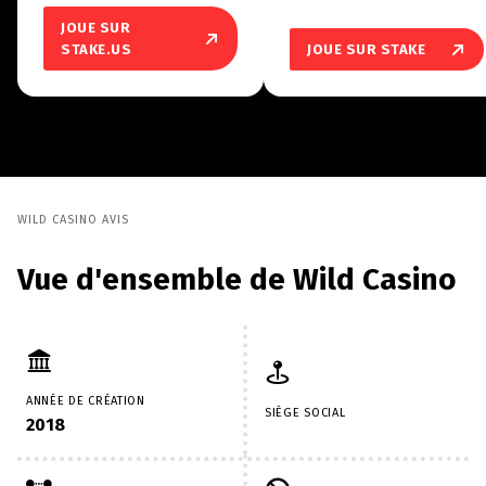
JOUE SUR
STAKE.US
JOUE SUR STAKE
WILD CASINO AVIS
Vue d'ensemble de Wild Casino
ANNÉE DE CRÉATION
SIÈGE SOCIAL
2018