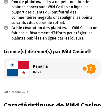
Peu de plaintes. —
Il y a un petit nombre de
plaintes concernant Wild Casino en ligne. La
plupart des clients qui ont fourni des
commentaires négatifs ont souligné les points
suivants : des délais de retrait.
Faible résolution des plaintes. —
Wild Casino ne
fait pas suffisamment d’éfforts pour régler les
plaintes publiées en ligne par les joueurs.
Licence(s) détenue(s) par Wild Casino
Panama
C
NOTE C
WILD CASINO AVIS
Caractéristiques de Wild Casino