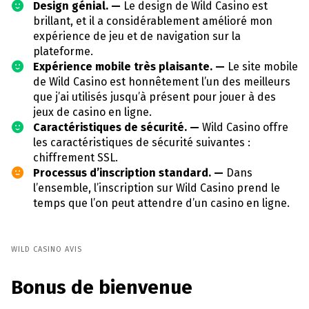
Design génial. —
Le design de Wild Casino est
brillant, et il a considérablement amélioré mon
expérience de jeu et de navigation sur la
plateforme.
Expérience mobile très plaisante. —
Le site mobile
de Wild Casino est honnêtement l’un des meilleurs
que j’ai utilisés jusqu’à présent pour jouer à des
jeux de casino en ligne.
Caractéristiques de sécurité. —
Wild Casino offre
les caractéristiques de sécurité suivantes :
chiffrement SSL.
Processus d’inscription standard. —
Dans
l’ensemble, l’inscription sur Wild Casino prend le
temps que l’on peut attendre d’un casino en ligne.
WILD CASINO AVIS
Bonus de bienvenue