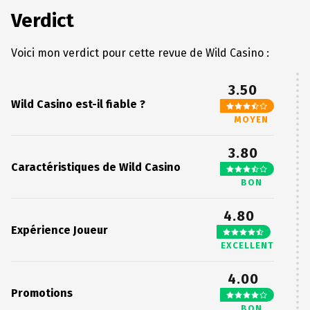
Verdict
Voici mon verdict pour cette revue de Wild Casino :
3.50
Wild Casino est-il fiable ?
MOYEN
3.80
Caractéristiques de Wild Casino
BON
4.80
Expérience Joueur
EXCELLENT
4.00
Promotions
BON