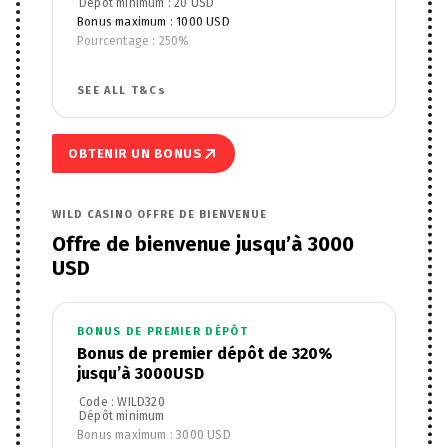
Dépôt minimum : 20 USD
Bonus maximum : 1000 USD
Pourcentage : 250%
Fonctionne avec : Jeux de casino
Game/Product Restrictions : Croupier en direct
SEE ALL T&Cs
Wagering Requirements : 35x
OBTENIR UN BONUS
WILD CASINO OFFRE DE BIENVENUE
Offre de bienvenue jusqu’à 3000
USD
BONUS DE PREMIER DÉPÔT
Bonus de premier dépôt de 320%
jusqu’à 3000USD
Code : WILD320
Dépôt minimum
Bonus maximum : 3000 USD