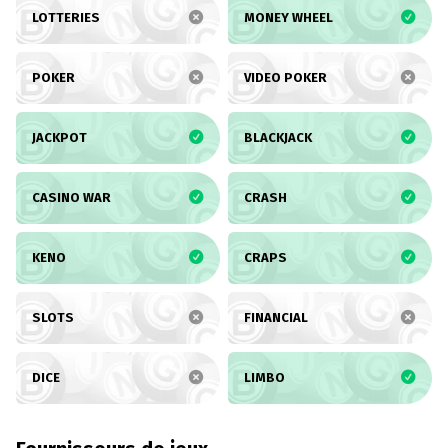
LOTTERIES
MONEY WHEEL
POKER
VIDEO POKER
JACKPOT
BLACKJACK
CASINO WAR
CRASH
KENO
CRAPS
SLOTS
FINANCIAL
DICE
LIMBO