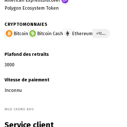
American Express
Discover
Polygon Ecosystem Token
CRYPTOMONNAIES
Bitcoin
Bitcoin Cash
Ethereum
+12
Plafond des retraits
3000
Vitesse de paiement
Inconnu
WILD CASINO AVIS
Service client