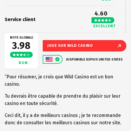
4.60
Service client
EXCELLENT
NOTE GLOBALE
3.98
JOUE SUR WILD CASINO
DISPONIBLE DEPUIS UNITED STATES
BON
“Pour résumer, je crois que Wild Casino est un bon
casino.
Tu devrais être capable de prendre du plaisir sur leur
casino en toute sécurité.
Ceci dit, il y a de meilleurs casinos ; je te recommande
donc de consulter les meilleurs casinos sur notre site.