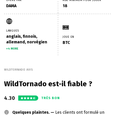
OPÉRÉ PAR
ÂGE MINIMUM POUR JOUER
DAMA
18
LANGUES
anglais, finnois,
JOUE EN
allemand, norvégien
BTC
+4 MORE
WILDTORNADO AVIS
WildTornado est-il fiable ?
4.30
TRÈS BON
Quelques plaintes. —
Les clients ont formulé un