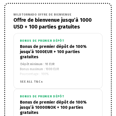
WILDTORNADO OFFRE DE BIENVENUE
Offre de bienvenue jusqu’à 1000
USD + 100 parties gratuites
BONUS DE PREMIER DÉPÔT
Bonus de premier dépôt de 100%
jusqu’à 1000EUR + 100 parties
gratuites
Dépôt minimum : 10 EUR
Bonus maximum : 1000 EUR
Pourcentage : 100%
Fonctionne avec : Jeux de casino
SEE ALL T&Cs
Wagering Requirements : 40x
Free Spins : 100
Wagering Requirements : 40x
BONUS DE PREMIER DÉPÔT
Game/Product Restrictions : No restrictions
Bonus de premier dépôt de 100%
jusqu’à 10000NOK + 100 parties
gratuites