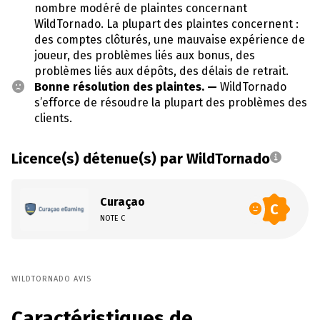
nombre modéré de plaintes concernant
WildTornado. La plupart des plaintes concernent :
des comptes clôturés, une mauvaise expérience de
joueur, des problèmes liés aux bonus, des
problèmes liés aux dépôts, des délais de retrait.
Bonne résolution des plaintes. —
WildTornado
s’efforce de résoudre la plupart des problèmes des
clients.
Licence(s) détenue(s) par WildTornado
Curaçao
C
NOTE C
WILDTORNADO AVIS
Caractéristiques de