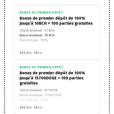
Wagering Requirements : 40x
Game/Product Restrictions : No restrictions
BONUS DE PREMIER DÉPÔT
Bonus de premier dépôt de 100%
jusqu’à 10BCH + 100 parties gratuites
Dépôt minimum : 0.1 BCH
Bonus maximum : 10 BCH
Pourcentage : 100%
Fonctionne avec : Jeux de casino
Wagering Requirements : 40x
SEE ALL T&Cs
Free Spins : 100
Wagering Requirements : 40x
Game/Product Restrictions : No restrictions
BONUS DE PREMIER DÉPÔT
Bonus de premier dépôt de 100%
jusqu’à 15700DOGE + 100 parties
gratuites
Dépôt minimum : 157 DOGE
Bonus maximum : 15700 DOGE
Pourcentage : 100%
Fonctionne avec : Jeux de casino
SEE ALL T&Cs
Wagering Requirements : 40x