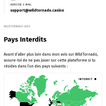
ADRESSE E-MAIL
support@wildtornado.casino
WILDTORNADO AVIS
Pays Interdits
Avant d’aller plus loin dans mon avis sur WildTornado,
assure-toi de ne pas jouer sur cette plateforme si tu
résides dans l’un des pays suivants :
INTERDIT