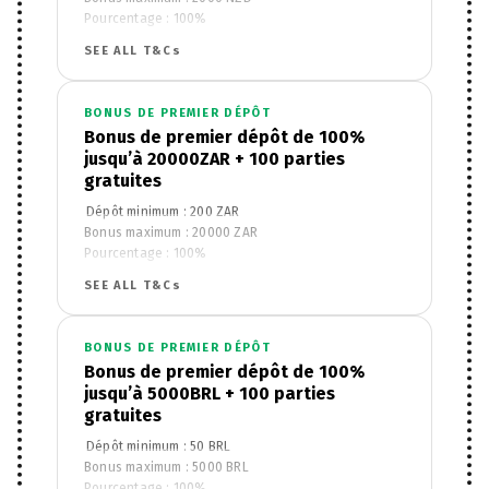
Pourcentage : 100%
Fonctionne avec : Jeux de casino
SEE ALL T&Cs
Wagering Requirements : 40x
Free Spins : 100
Wagering Requirements : 40x
BONUS DE PREMIER DÉPÔT
Game/Product Restrictions : No restrictions
Bonus de premier dépôt de 100%
jusqu’à 20000ZAR + 100 parties
gratuites
Dépôt minimum : 200 ZAR
Bonus maximum : 20000 ZAR
Pourcentage : 100%
Fonctionne avec : Jeux de casino
SEE ALL T&Cs
Wagering Requirements : 40x
Free Spins : 100
Wagering Requirements : 40x
BONUS DE PREMIER DÉPÔT
Game/Product Restrictions : No restrictions
Bonus de premier dépôt de 100%
jusqu’à 5000BRL + 100 parties
gratuites
Dépôt minimum : 50 BRL
Bonus maximum : 5000 BRL
Pourcentage : 100%