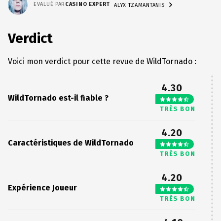
EVALUÉ PAR
CASINO EXPERT
ALYX TZAMANTANIS
Verdict
Voici mon verdict pour cette revue de WildTornado :
4.30
WildTornado est-il fiable ?
TRÈS BON
4.20
Caractéristiques de WildTornado
TRÈS BON
4.20
Expérience Joueur
TRÈS BON