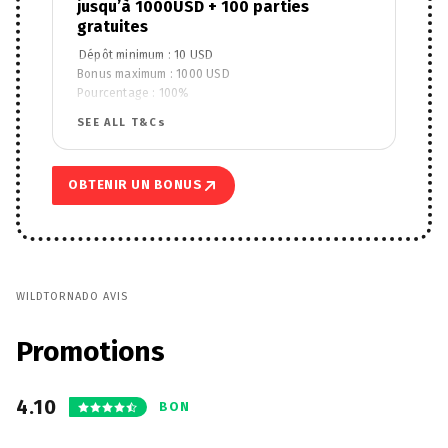
jusqu’à 1000USD + 100 parties
gratuites
Dépôt minimum : 10 USD
Bonus maximum : 1000 USD
Pourcentage : 100%
Fonctionne avec : Jeux de casino
SEE ALL T&Cs
Wagering Requirements : 40x
Free Spins : 100
Wagering Requirements : 40x
OBTENIR UN BONUS
Game/Product Restrictions : No restrictions
WILDTORNADO AVIS
Promotions
4.10
BON