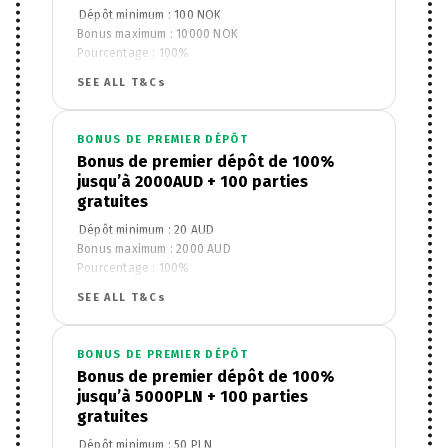
Dépôt minimum : 100 NOK
Bonus maximum : 10000 NOK
Pourcentage : 100%
Fonctionne avec : Jeux de casino
SEE ALL T&Cs
Wagering Requirements : 40x
Free Spins : 100
Wagering Requirements : 40x
BONUS DE PREMIER DÉPÔT
Game/Product Restrictions : No restrictions
Bonus de premier dépôt de 100%
jusqu’à 2000AUD + 100 parties
gratuites
Dépôt minimum : 20 AUD
Bonus maximum : 2000 AUD
Pourcentage : 100%
Fonctionne avec : Jeux de casino
SEE ALL T&Cs
Wagering Requirements : 40x
Free Spins : 100
Wagering Requirements : 40x
BONUS DE PREMIER DÉPÔT
Game/Product Restrictions : No restrictions
Bonus de premier dépôt de 100%
jusqu’à 5000PLN + 100 parties
gratuites
Dépôt minimum : 50 PLN