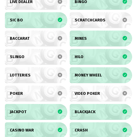
LIVE DEALER
BINGO
SIC BO
SCRATCHCARDS
BACCARAT
MINES
SLINGO
HILO
LOTTERIES
MONEY WHEEL
POKER
VIDEO POKER
JACKPOT
BLACKJACK
CASINO WAR
CRASH