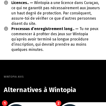
Licences.. —
Wintopia a une licence dans Curaçao,
ce qui ne garantit pas nécessairement aux joueurs
un haut degré de protection. Par conséquent,
assure-toi de vérifier ce que d’autres personnes
disent du site.
Processus d’enregistrement long.. —
Tu ne peux
commencer à profiter des jeux sur Wintopia
qu’après avoir terminé sa longue procédure
d’inscription, qui devrait prendre au moins
quelques minutes.
WINTOPIA AVIS
Alternatives à Wintopia
1
2