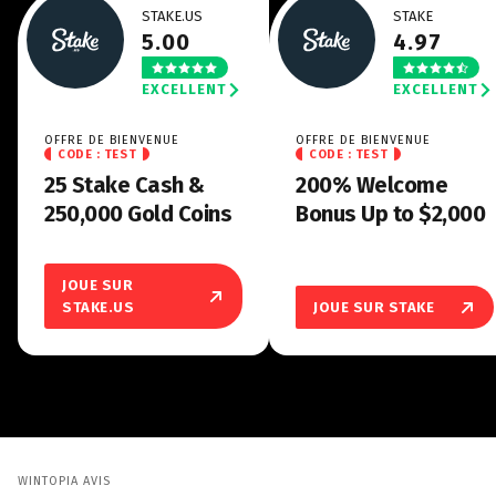
STAKE.US
STAKE
5.00
4.97
EXCELLENT
EXCELLENT
OFFRE DE BIENVENUE
OFFRE DE BIENVENUE
CODE : TEST
CODE : TEST
25 Stake Cash &
200% Welcome
250,000 Gold Coins
Bonus Up to $2,000
JOUE SUR
STAKE.US
JOUE SUR STAKE
WINTOPIA AVIS