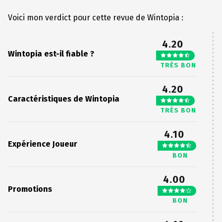
Voici mon verdict pour cette revue de Wintopia :
4.20
Wintopia est-il fiable ?
TRÈS BON
4.20
Caractéristiques de Wintopia
TRÈS BON
4.10
Expérience Joueur
BON
4.00
Promotions
BON