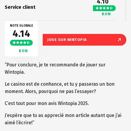
4.10
Service client
BON
NOTE GLOBALE
4.14
JOUE SUR WINTOPIA
BON
“Pour conclure, je te recommande de jouer sur
Wintopia.
Le casino est de confiance, et tu y passeras un bon
moment. Alors, pourquoi ne pas l’essayer?
C’est tout pour mon avis Wintopia 2025.
J’espère que tu as apprecié mon article autant que j’ai
aimé l’écrire!”