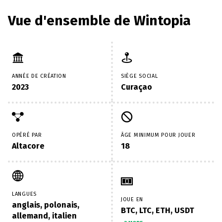
Vue d'ensemble de Wintopia
ANNÉE DE CRÉATION
SIÈGE SOCIAL
2023
Curaçao
OPÉRÉ PAR
ÂGE MINIMUM POUR JOUER
Altacore
18
LANGUES
JOUE EN
anglais, polonais,
BTC, LTC, ETH, USDT
allemand, italien