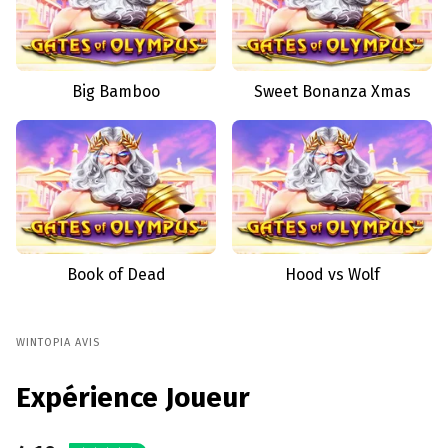
Big Bamboo
Sweet Bonanza Xmas
Book of Dead
Hood vs Wolf
WINTOPIA AVIS
Expérience Joueur