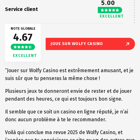
5.00
Service client
EXCELLENT
NOTE GLOBALE
4.67
JOUE SUR WOLFY CASINO
EXCELLENT
“Jouer sur Wolfy Casino est extrêmement amusant, et je
suis sûr que tu penseras la même chose !
Plusieurs jeux te donneront envie de rester et de jouer
pendant des heures, ce qui est toujours bon signe.
Il semble que ce soit un casino en ligne réputé, je n’ai
donc aucun problème à te le recommander.
Voilà qui conclue ma revue 2025 de Wolfy Casino, et