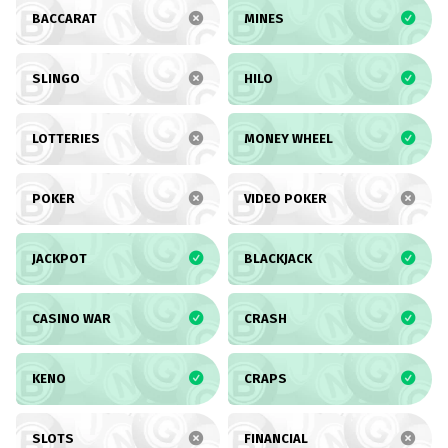
BACCARAT
MINES
SLINGO
HILO
LOTTERIES
MONEY WHEEL
POKER
VIDEO POKER
JACKPOT
BLACKJACK
CASINO WAR
CRASH
KENO
CRAPS
SLOTS
FINANCIAL