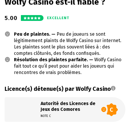
Wolfy Casino est-il fiable ?
5.00
EXCELLENT
Peu de plaintes. —
Peu de joueurs se sont
légitimement plaints de Wolfy Casino sur internet.
Les plaintes sont le plus souvent liées à : des
comptes clôturés, des fonds confisqués.
Résolution des plaintes parfaite. —
Wolfy Casino
fait tout ce qu’il peut pour aider les joueurs qui
rencontres de vrais problèmes.
Licence(s) détenue(s) par Wolfy Casino
Autorité des Licences de
C
Jeux des Comores
NOTE C