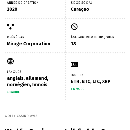
ANNÉE DE CRÉATION
SIÈGE SOCIAL
2020
Curaçao
OPÉRÉ PAR
ÂGE MINIMUM POUR JOUER
Mirage Corporation
18
LANGUES
JOUE EN
anglais, allemand,
ETH, BTC, LTC, XRP
norvégien, finnois
+6 MORE
+3 MORE
WOLFY CASINO AVIS