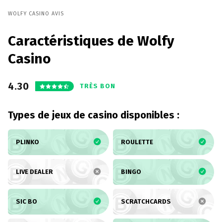
WOLFY CASINO AVIS
Caractéristiques de Wolfy
Casino
4.30
TRÈS BON
Types de jeux de casino disponibles :
PLINKO
ROULETTE
LIVE DEALER
BINGO
SIC BO
SCRATCHCARDS