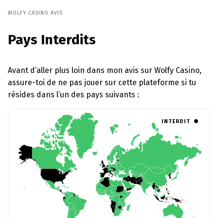
WOLFY CASINO AVIS
Pays Interdits
Avant d’aller plus loin dans mon avis sur Wolfy Casino,
assure-toi de ne pas jouer sur cette plateforme si tu
résides dans l’un des pays suivants :
INTERDIT