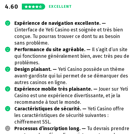
4.60
EXCELLENT
Expérience de navigation excellente. —
L’interface de Yeti Casino est soignée et très bien
conçue. Tu pourras trouver ce dont tu as besoin
sans problème.
Performance du site agréable. —
Il s’agit d’un site
qui fonctionne généralement bien, avec très peu de
problèmes.
Design plaisant. —
Yeti Casino possède un thème
avant-gardiste qui lui permet de se démarquer des
autres casinos en ligne.
Expérience mobile très plaisante. —
Jouer sur Yeti
Casino est une expérience divertissante, et je la
recommande à tout le monde.
Caractéristiques de sécurité. —
Yeti Casino offre
les caractéristiques de sécurité suivantes :
chiffrement SSL.
Processus d’inscription long. —
Tu devrais prendre