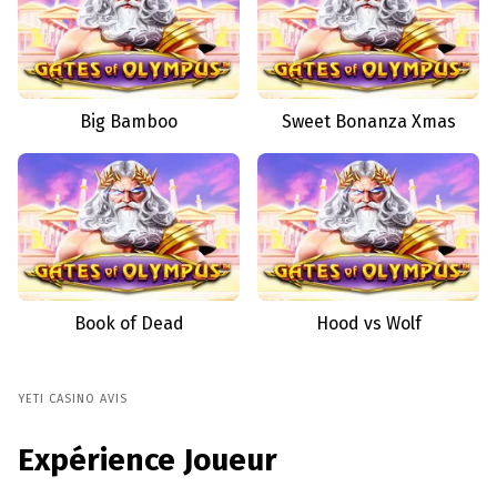
Big Bamboo
Sweet Bonanza Xmas
Book of Dead
Hood vs Wolf
YETI CASINO AVIS
Expérience Joueur