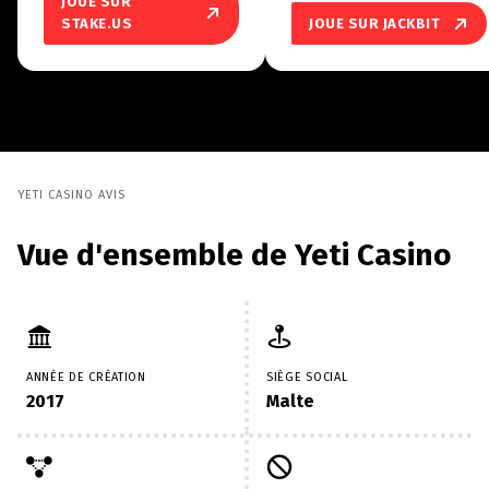
JOUE SUR
STAKE.US
JOUE SUR JACKBIT
YETI CASINO AVIS
Vue d'ensemble de Yeti Casino
ANNÉE DE CRÉATION
SIÈGE SOCIAL
2017
Malte