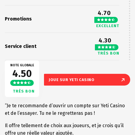
4.70
Promotions
EXCELLENT
4.30
Service client
TRÈS BON
NOTE GLOBALE
4.50
JOUE SUR YETI CASINO
TRÈS BON
“Je te recommande d’ouvrir un compte sur Yeti Casino
et de l’essayer. Tu ne le regretteras pas !
Il offre tellement de choix aux joueurs, et je crois qu’il
offre une réelle valeur ajoutée.