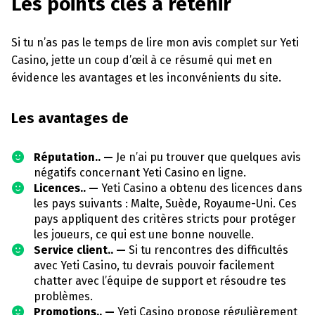
Les points clés à retenir
Si tu n’as pas le temps de lire mon avis complet sur Yeti
Casino, jette un coup d’œil à ce résumé qui met en
évidence les avantages et les inconvénients du site.
Les avantages de
Réputation.. —
Je n’ai pu trouver que quelques avis
négatifs concernant Yeti Casino en ligne.
Licences.. —
Yeti Casino a obtenu des licences dans
les pays suivants : Malte, Suède, Royaume-Uni. Ces
pays appliquent des critères stricts pour protéger
les joueurs, ce qui est une bonne nouvelle.
Service client.. —
Si tu rencontres des difficultés
avec Yeti Casino, tu devrais pouvoir facilement
chatter avec l’équipe de support et résoudre tes
problèmes.
Promotions.. —
Yeti Casino propose régulièrement