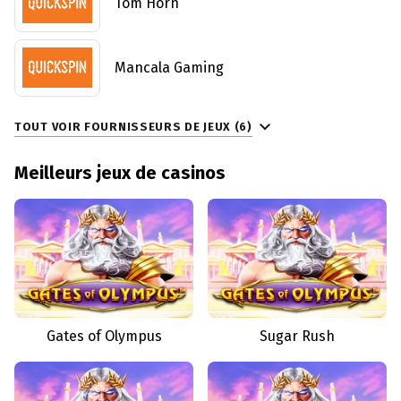
Tom Horn
Mancala Gaming
TOUT VOIR
FOURNISSEURS DE JEUX (6)
Meilleurs jeux de casinos
Gates of Olympus
Sugar Rush