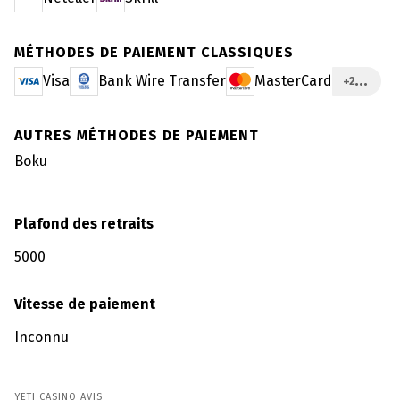
MÉTHODES DE PAIEMENT CLASSIQUES
Visa
Bank Wire Transfer
MasterCard
+2
AUTRES MÉTHODES DE PAIEMENT
Boku
Plafond des retraits
5000
Vitesse de paiement
Inconnu
YETI CASINO AVIS