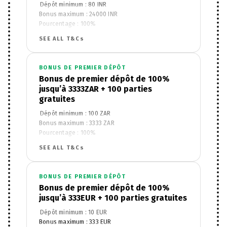
Dépôt minimum : 80 INR
Bonus maximum : 24000 INR
Pourcentage : 100%
Fonctionne avec : Jeux de casino
SEE ALL T&Cs
Game/Product Restrictions : Simsalabim Slots,
+5
Dead or Alive
More
Wagering Requirements : 40x
BONUS DE PREMIER DÉPÔT
Free Spins : 100
Bonus de premier dépôt de 100%
Wagering Requirements : 40x
jusqu’à 3333ZAR + 100 parties
Game/Product Restrictions : No restrictions
gratuites
Dépôt minimum : 100 ZAR
Bonus maximum : 3333 ZAR
Pourcentage : 100%
Fonctionne avec : Jeux de casino
SEE ALL T&Cs
Game/Product Restrictions : Simsalabim Slots,
+5
Dead or Alive
More
Wagering Requirements : 40x
BONUS DE PREMIER DÉPÔT
Free Spins : 100
Bonus de premier dépôt de 100%
Wagering Requirements : 40x
jusqu’à 333EUR + 100 parties gratuites
Game/Product Restrictions : No restrictions
Dépôt minimum : 10 EUR
Bonus maximum : 333 EUR