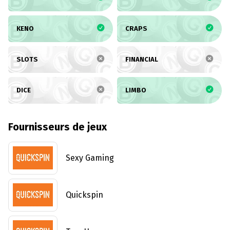
KENO
CRAPS
SLOTS
FINANCIAL
DICE
LIMBO
Fournisseurs de jeux
Sexy Gaming
Quickspin