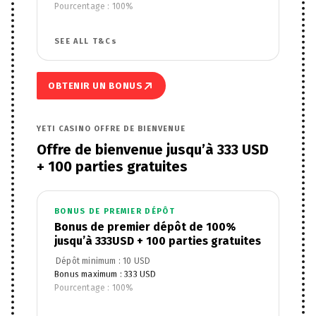
Pourcentage : 100%
Fonctionne avec : Jeux de casino
Game/Product Restrictions : Simsalabim Slots,
+5
SEE ALL T&Cs
Dead or Alive
More
Wagering Requirements : 40x
Free Spins : 100
Wagering Requirements : 40x
OBTENIR UN BONUS
Game/Product Restrictions : No restrictions
YETI CASINO OFFRE DE BIENVENUE
Offre de bienvenue jusqu’à 333 USD
+ 100 parties gratuites
BONUS DE PREMIER DÉPÔT
Bonus de premier dépôt de 100%
jusqu’à 333USD + 100 parties gratuites
Dépôt minimum : 10 USD
Bonus maximum : 333 USD
Pourcentage : 100%
Fonctionne avec : Jeux de casino
Game/Product Restrictions : Simsalabim Slots,
+5