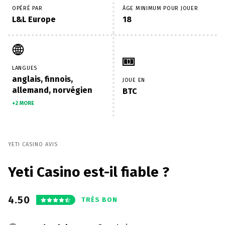
OPÉRÉ PAR
ÂGE MINIMUM POUR JOUER
L&L Europe
18
LANGUES
anglais, finnois,
JOUE EN
allemand, norvégien
BTC
+2 MORE
YETI CASINO AVIS
Yeti Casino est-il fiable ?
4.50
TRÈS BON