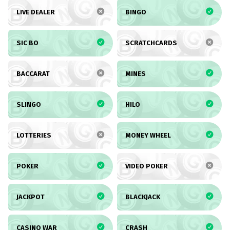
LIVE DEALER
BINGO
SIC BO
SCRATCHCARDS
BACCARAT
MINES
SLINGO
HILO
LOTTERIES
MONEY WHEEL
POKER
VIDEO POKER
JACKPOT
BLACKJACK
CASINO WAR
CRASH