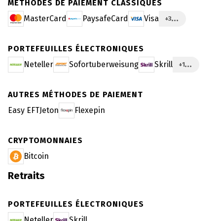
MÉTHODES DE PAIEMENT CLASSIQUES
MasterCard
PaysafeCard
Visa
+3
PORTEFEUILLES ÉLECTRONIQUES
Neteller
Sofortuberweisung
Skrill
+1
AUTRES MÉTHODES DE PAIEMENT
Easy EFT
Jeton
Flexepin
CRYPTOMONNAIES
Bitcoin
Retraits
PORTEFEUILLES ÉLECTRONIQUES
Neteller
Skrill