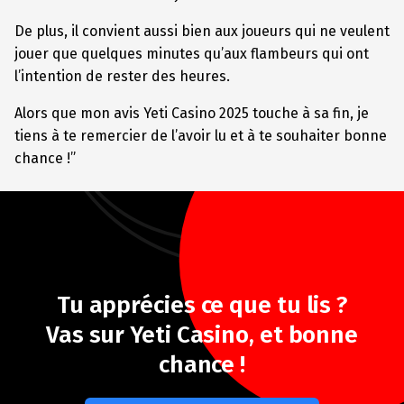
De plus, il convient aussi bien aux joueurs qui ne veulent
jouer que quelques minutes qu’aux flambeurs qui ont
l’intention de rester des heures.
Alors que mon avis Yeti Casino 2025 touche à sa fin, je
tiens à te remercier de l’avoir lu et à te souhaiter bonne
chance !”
Tu apprécies ce que tu lis ?
Vas sur Yeti Casino, et bonne
chance !