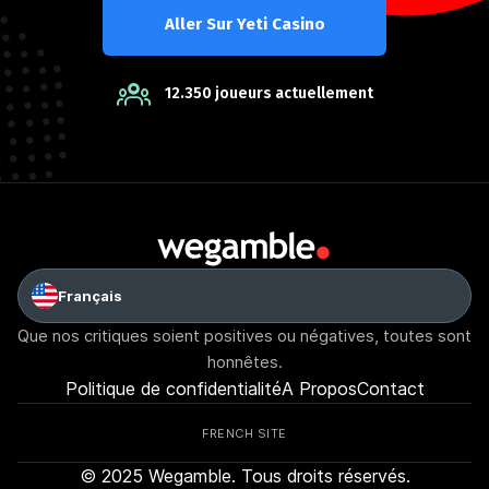
Aller Sur Yeti Casino
12.350 joueurs actuellement
Français
Que nos critiques soient positives ou négatives, toutes sont
honnêtes.
Politique de confidentialité
A Propos
Contact
FRENCH SITE
© 2025 Wegamble. Tous droits réservés.