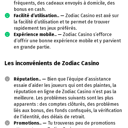
fréquents, des cadeaux envoyés à domicile, des
bonus en cash.
Facilité d’utilisation.. —
Zodiac Casino est axé sur
la facilité d’utilisation et te permet de trouver
rapidement tes jeux préférés.
Expérience mobile.. —
Zodiac Casino s’efforce
d’offrir une bonne expérience mobile et y parvient
en grande partie.
Les inconvénients de Zodiac Casino
Réputation.. —
Bien que l’équipe d’assistance
essaie d’aider les joueurs qui ont des plaintes, la
réputation en ligne de Zodiac Casino n’est pas la
meilleure. Les problèmes suivants sont les plus
apparents : des comptes clôturés, des problèmes
liés aux bonus, des fonds confisqués, la vérification
de l'identité, des délais de retrait.
Promotions.. —
Tu trouveras peu de promotions