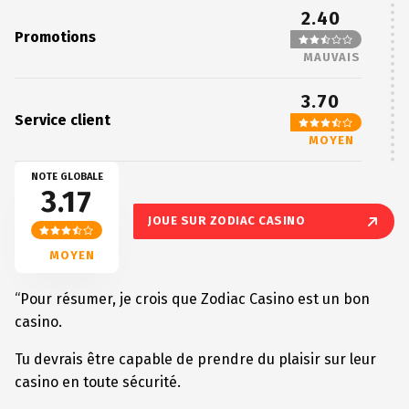
2.40
Promotions
MAUVAIS
3.70
Service client
MOYEN
NOTE GLOBALE
3.17
JOUE SUR ZODIAC CASINO
MOYEN
“Pour résumer, je crois que Zodiac Casino est un bon
casino.
Tu devrais être capable de prendre du plaisir sur leur
casino en toute sécurité.